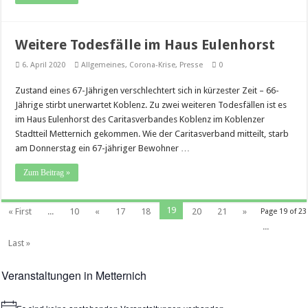
Weitere Todesfälle im Haus Eulenhorst
6. April 2020
Allgemeines
,
Corona-Krise
,
Presse
0
Zustand eines 67-Jährigen verschlechtert sich in kürzester Zeit – 66-
Jährige stirbt unerwartet Koblenz. Zu zwei weiteren Todesfällen ist es
im Haus Eulenhorst des Caritasverbandes Koblenz im Koblenzer
Stadtteil Metternich gekommen. Wie der Caritasverband mitteilt, starb
am Donnerstag ein 67-jähriger Bewohner …
Zum Beitrag »
19
« First
...
10
«
17
18
20
21
»
Page 19 of 23
...
Last »
Veranstaltungen in Metternich