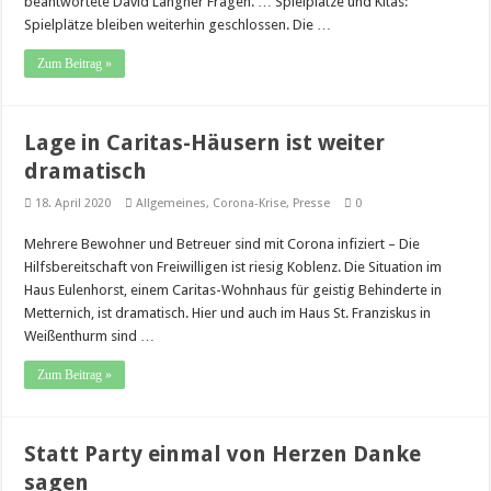
beantwortete David Langner Fragen. … Spielplätze und Kitas:
Spielplätze bleiben weiterhin geschlossen. Die …
Zum Beitrag »
Lage in Caritas-Häusern ist weiter
dramatisch
18. April 2020
Allgemeines
,
Corona-Krise
,
Presse
0
Mehrere Bewohner und Betreuer sind mit Corona infiziert – Die
Hilfsbereitschaft von Freiwilligen ist riesig Koblenz. Die Situation im
Haus Eulenhorst, einem Caritas-Wohnhaus für geistig Behinderte in
Metternich, ist dramatisch. Hier und auch im Haus St. Franziskus in
Weißenthurm sind …
Zum Beitrag »
Statt Party einmal von Herzen Danke
sagen