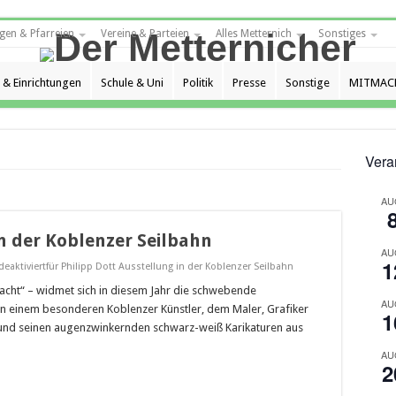
gen & Pfarreien
Vereine & Parteien
Alles Metternich
Sonstiges
 & Einrichtungen
Schule & Uni
Politik
Presse
Sonstige
MITMAC
Vera
AU
in der Koblenzer Seilbahn
AU
1
eaktiviert
für Philipp Dott Ausstellung in der Koblenzer Seilbahn
ht“ – widmet sich in diesem Jahr die schwebende
AU
hn einem besonderen Koblenzer Künstler, dem Maler, Grafiker
1
 und seinen augenzwinkernden schwarz-weiß Karikaturen aus
AU
2