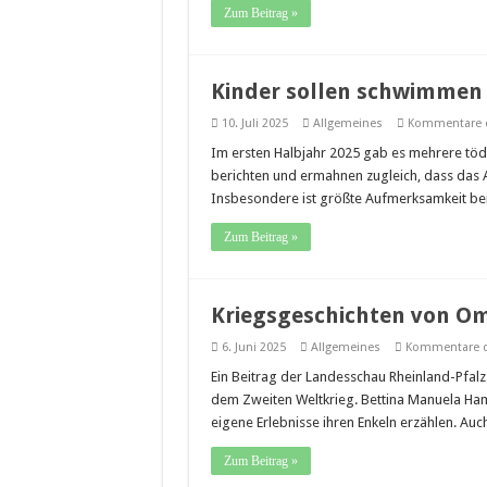
Zum Beitrag »
Kinder sollen schwimmen 
10. Juli 2025
Allgemeines
Kommentare d
Im ersten Halbjahr 2025 gab es mehrere tödl
berichten und ermahnen zugleich, dass das A
Insbesondere ist größte Aufmerksamkeit be
Zum Beitrag »
Kriegsgeschichten von O
6. Juni 2025
Allgemeines
Kommentare de
Ein Beitrag der Landesschau Rheinland-Pfalz
dem Zweiten Weltkrieg. Bettina Manuela Ha
eigene Erlebnisse ihren Enkeln erzählen. Au
Zum Beitrag »