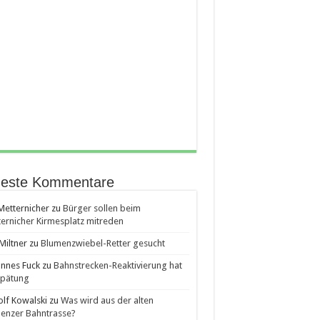
este Kommentare
etternicher
zu
Bürger sollen beim
ernicher Kirmesplatz mitreden
Miltner
zu
Blumenzwiebel-Retter gesucht
nnes Fuck
zu
Bahnstrecken-Reaktivierung hat
spätung
lf Kowalski
zu
Was wird aus der alten
enzer Bahntrasse?