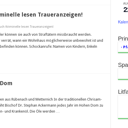
AU
2
iminelle lesen Traueranzeigen!
Kalen
Auch Kriminelle lesen Traueranzeigen!
r können sie auch von Straftätern missbraucht werden.
Prin
r verrät, wann ein Wohnhaus möglicherweise unbewohnt ist und
r befinden können. Schockanrufe: Namen von Kindern, Enkeln
- Pf
Spa
r Dom
Litf
n aus Rübenach und Metternich In der traditionellen Chrisam-
ht Bischof Dr. Stephan Ackermann jedes Jahr im Hohen Dom zu
nen- und Krankenöl. Die Öle werden …