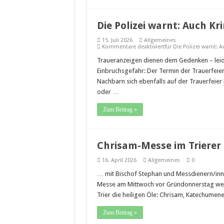
Die Polizei warnt: Auch Kr
15. Juli 2026
Allgemeines
Kommentare deaktiviert
für Die Polizei warnt: 
Traueranzeigen dienen dem Gedenken – leide
Einbruchsgefahr: Der Termin der Trauerfeie
Nachbarn sich ebenfalls auf der Trauerfeie
oder …
Zum Beitrag »
Chrisam-Messe im Triere
16. April 2026
Allgemeines
0
… mit Bischof Stephan und Messdienern/inne
Messe am Mittwoch vor Gründonnerstag wei
Trier die heiligen Öle: Chrisam, Katechume
Zum Beitrag »