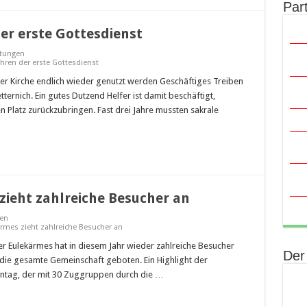
Par
der erste Gottesdienst
htungen
Jahren der erste Gottesdienst
r Kirche endlich wieder genutzt werden Geschäftiges Treiben
tternich. Ein gutes Dutzend Helfer ist damit beschäftigt,
Platz zurückzubringen. Fast drei Jahre mussten sakrale
zieht zahlreiche Besucher an
ben
ärmes zieht zahlreiche Besucher an
her Eulekärmes hat in diesem Jahr wieder zahlreiche Besucher
Der
 die gesamte Gemeinschaft geboten. Ein Highlight der
ntag, der mit 30 Zuggruppen durch die …