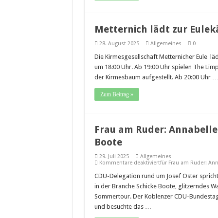
Metternich lädt zur Eulek
28. August 2025
Allgemeines
0
Die Kirmesgesellschaft Metternicher Eule läd
um 18:00 Uhr. Ab 19:00 Uhr spielen The Lim
der Kirmesbaum aufgestellt. Ab 20:00 Uhr 
Zum Beitrag »
Frau am Ruder: Annabelle 
Boote
29. Juli 2025
Allgemeines
Kommentare deaktiviert
für Frau am Ruder: Ann
CDU-Delegation rund um Josef Oster sprich
in der Branche Schicke Boote, glitzerndes W
Sommertour. Der Koblenzer CDU-Bundestagsab
und besuchte das …