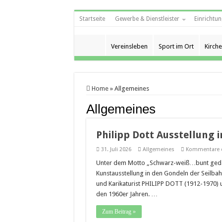
Startseite
Gewerbe & Dienstleister
Einrichtun
Vereinsleben
Sport im Ort
Kirche
Home
»
Allgemeines
Allgemeines
Philipp Dott Ausstellung 
31. Juli 2026
Allgemeines
Kommentare d
Unter dem Motto „Schwarz-weiß…bunt gedac
Kunstausstellung in den Gondeln der Seilba
und Karikaturist PHILIPP DOTT (1912-1970)
den 1960er Jahren. …
Zum Beitrag »