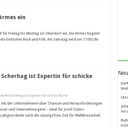
ärmes ein
t für Freitag bis Montag ins Oberdorf ein. Die Kirmes beginnt
pets britischen Rock und Folk. Am Samstag wird um 17:00 Uhr
…
Neu
Scherhag ist Expertin für schicke
DerM
Mett
abelle Scherhag ist Expertin für schicke Boote
Uta 
t mit der Unternehmerin über Chancen und Herausforderungen
Joha
asser und Unternehmergeist – ideal für Josef Osters
Ver
geordnete nutzt die sitzungsfreie Zeit für Wahlkreisarbeit
Rudo
Kobl