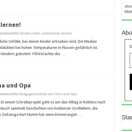
chri
Mett
lernen!
Abo
eaktiviert
für Kinder sollen schwimmen lernen!
iche Unfälle, bei denen Kinder ertrunken sind. Die Medien
E
bkühlen bei hohen Temperaturen in Flüssen gefährlich ist.
i Kindern geboten! 1934 brachte der …
ma und Opa
aktiviert
für Kriegsgeschichten von Oma und Opa
 In einem Schreibprojekt geht es um den Alltag in Koblenz nach
mbuch sammelt Geschichten von Koblenzer Großeltern, die
ch Zeitzeuge Kurt Humm hat seine Erinnerungen …
Sta