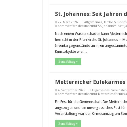
St. Johannes: Seit Jahren 
27. März 2026
Allgemeines
,
Kirche & Einric
Kommentare deaktiviert
für St. Johannes: Seit 
Nach einem Wasserschaden kann Metterniche
herrscht in der Pfarrkirche St. Johannes in Me
Inventargegenstände an ihren angestammten 
Kunstobjekte wie …
Zum Beitrag »
Metternicher Eulekärmes 
4. September 2025
Allgemeines
,
Vereinsle
Kommentare deaktiviert
für Metternicher Eulek
Ein Fest für die Gemeinschaft Die Metternic
angezogen und ein unvergessliches Fest für
Veranstaltung war der Kirmesumzug am Son
Zum Beitrag »