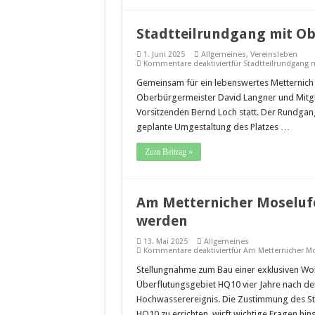
Stadtteilrundgang mit O
1. Juni 2025
Allgemeines
,
Vereinsleben
Kommentare deaktiviert
für Stadtteilrundgang
Gemeinsam für ein lebenswertes Metternich 
Oberbürgermeister David Langner und Mitgli
Vorsitzenden Bernd Loch statt. Der Rundgan
geplante Umgestaltung des Platzes …
Zum Beitrag »
Am Metternicher Moseluf
werden
13. Mai 2025
Allgemeines
Kommentare deaktiviert
für Am Metternicher M
Stellungnahme zum Bau einer exklusiven Woh
Überflutungsgebiet HQ10 vier Jahre nach de
Hochwasserereignis. Die Zustimmung des St
HQ10 zu errichten, wirft wichtige Fragen hins