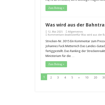
Zum Beitrag »
Was wird aus der Bahntra
12. Mai 2025
Allgemeines
Kommentare deaktiviert
für Was wird aus der 
Strecken-Nr. 3015 Ein Kommentar zum Presse-
Johannes Fuck Metternich Das Landes-Gutacht
fertiggestellt. Das Ranking der Streckenrea
Ministerium für die …
Zum Beitrag »
1
2
3
4
5
»
10
20
3