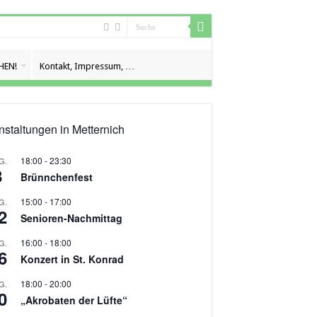
HEN!
Kontakt, Impressum, …
nstaltungen in Metternich
18:00
-
23:30
G.
8
Brünnchenfest
15:00
-
17:00
G.
2
Senioren-Nachmittag
16:00
-
18:00
G.
6
Konzert in St. Konrad
18:00
-
20:00
G.
0
„Akrobaten der Lüfte“