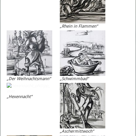
„Rhein in Flammen“
„Der Weihnachtsmann“
„Schwimmbad“
„Hexennacht“
„Aschermittwoch“