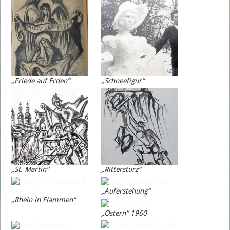
„Friede auf Erden“
„Schneefigur“
„St. Martin“
„Rittersturz“
„Auferstehung“
„Rhein in Flammen“
„Ostern“ 1960