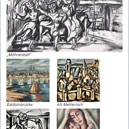
„Möhnenball“
Balduinbrücke
Alt Metternich