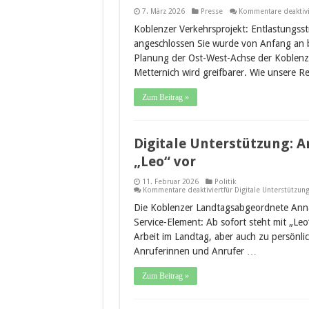
7. März 2026
Presse
Kommentare deaktivi
Koblenzer Verkehrsprojekt: Entlastungss
angeschlossen Sie wurde von Anfang an b
Planung der Ost-West-Achse der Koblenz
Metternich wird greifbarer. Wie unsere R
Zum Beitrag »
Digitale Unterstützung: A
„Leo“ vor
11. Februar 2026
Politik
Kommentare deaktiviert
für Digitale Unterstützung
Die Koblenzer Landtagsabgeordnete Anna 
Service-Element: Ab sofort steht mit „Leo
Arbeit im Landtag, aber auch zu persönli
Anruferinnen und Anrufer …
Zum Beitrag »