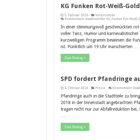
KG Funken Rot-Weiß-Gold 
5. Februar 2026
Vereinsleben
Kommentare deaktiviert
für KG Funken Rot-Weiß-G
In einer stimmungsvoll geschmückten rot
voller Tanz, Humor und karnevalistischer
kurzweiligen Programm bewiesen die Funk
ist. Pünktlich um 19 Uhr marschierten …
Zum Beitrag »
SPD fordert Pfandringe au
4. Februar 2026
Presse
Kommentare deakt
Pfandringe auch in die Stadtteile zu brin
2018 in der Innenstadt angebrachten Pfan
tragen nicht nur zur Abfallreduktion be
…
Zum Beitrag »