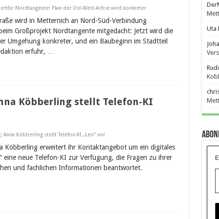
DerM
ert
für Nordtangente: Plan der Ost-West-Achse wird konkreter
Mett
traße wird in Metternich an Nord-Süd-Verbindung
Uta 
eim Großprojekt Nordtangente mitgedacht: Jetzt wird die
er Umgehung konkreter, und ein Baubeginn im Stadtteil
Joha
edaktion erfuhr, …
Ver
Rudo
Kobl
chri
nna Köbberling stellt Telefon-KI
Mett
Abon
: Anna Köbberling stellt Telefon-KI „Leo“ vor
Köbberling erweitert ihr Kontaktangebot um ein digitales
E
“ eine neue Telefon-KI zur Verfügung, die Fragen zu ihrer
chen und fachlichen Informationen beantwortet.