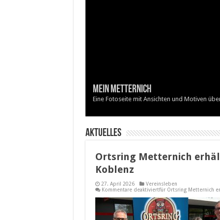
Mein Metternich
Eine Fotoseite mit Ansichten und Motiven üb
Aktuelles
Ortsring Metternich erhäl
Koblenz
27. April 2026
Vereinsleben
Kommentare deaktiviert
für Ortsring Metternich 