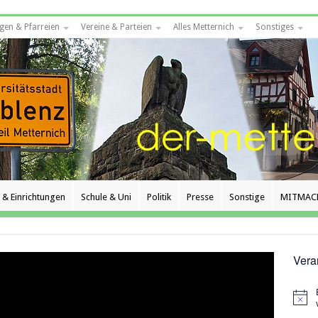
gen & Pfarreien
Vereine & Parteien
Alles Metternich
Sonstiges
 & Einrichtungen
Schule & Uni
Politik
Presse
Sonstige
MITMAC
Vera
Hinwe