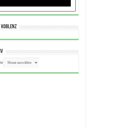
t Koblenz
iv
iv