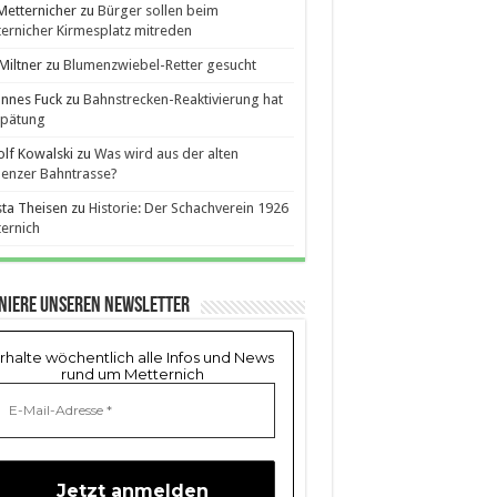
etternicher
zu
Bürger sollen beim
ernicher Kirmesplatz mitreden
Miltner
zu
Blumenzwiebel-Retter gesucht
nnes Fuck
zu
Bahnstrecken-Reaktivierung hat
spätung
lf Kowalski
zu
Was wird aus der alten
enzer Bahntrasse?
sta Theisen
zu
Historie: Der Schachverein 1926
ernich
niere unseren Newsletter
rhalte wöchentlich alle Infos und News
rund um Metternich