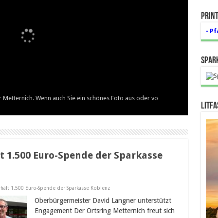
Print
- Pf
Spar
er Metternich. Wenn auch Sie ein schönes Foto aus oder vo…
Litf
t 1.500 Euro-Spende der Sparkasse
erhält 1.500 Euro-Spende der Sparkasse Koblenz
Oberbürgermeister David Langner unterstützt
Engagement Der Ortsring Metternich freut sich