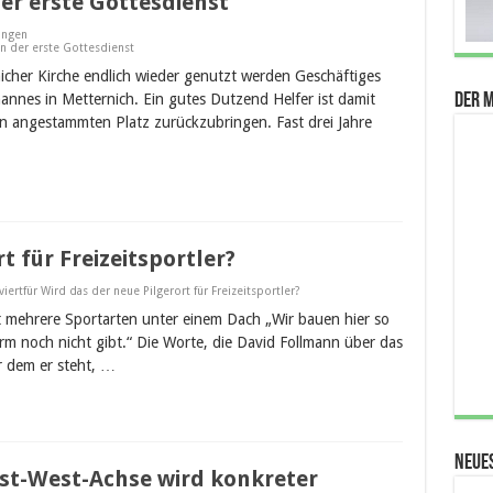
der erste Gottesdienst
ungen
ren der erste Gottesdienst
her Kirche endlich wieder genutzt werden Geschäftiges
Der 
ohannes in Metternich. Ein gutes Dutzend Helfer ist damit
en angestammten Platz zurückzubringen. Fast drei Jahre
t für Freizeitsportler?
iert
für Wird das der neue Pilgerort für Freizeitsportler?
t mehrere Sportarten unter einem Dach „Wir bauen hier so
rm noch nicht gibt.“ Die Worte, die David Follmann über das
r dem er steht, …
Neue
st-West-Achse wird konkreter