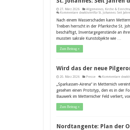
St. Johannes: Seit Jahren 
27. März 2026
Allgemeines
,
Kirche & Einricht
Kommentare deaktiviert
für St. Johannes: Seit Jah
Nach einem Wasserschaden kann Metternic
Treiben herrscht in der Pfarrkirche St. J
beschäftigt, Inventargegenstände an ihr
mussten sakrale Kunstobjekte wie …
Zum Beitrag »
Wird das der neue Pilgeror
20. März 2026
Presse
Kommentare deaktiv
„Sparkassen-Airena“ in Metternich verein
gesehen einen Prototyp, den es in der Fo
Bauwerk im Metternicher Feld verliert, vo
Zum Beitrag »
Nordtangente: Plan der O