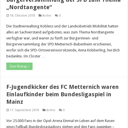
„Nordtangente“
18. Oktober 2018
Archiv
0
Die Stadtverwaltung Koblenz und der Landesbetrieb Mobilität hatten
alles an Sachverstand aufgeboten, was zum Thema Nordtangente
verfügbar war, und waren zu fünft zur Bürgerinnen- und
Bürgerversammlung der SPD Metternich-Bubenheim erschienen,
wofür sich die SPD-Ortsvereinsvorsitzende, Anna Köbberling, herzlich
bedankte. Im Closter …
Zum Beitrag »
F-Jugendkicker des FC Metternich waren
Einlaufkinder beim Bundesligaspiel in
Mainz
17. September 2018
Archiv
0
Vor 25.000 Fans in der Opel-Arena Einmal im Leben auf dem Rasen
eines Fußball-Bundesligastadions stehen und den Fans zuwinken –