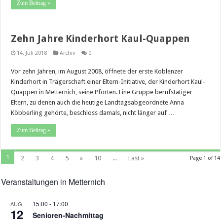
Zum Beitrag »
Zehn Jahre Kinderhort Kaul-Quappen
14. Juli 2018
Archiv
0
Vor zehn Jahren, im August 2008, öffnete der erste Koblenzer
Kinderhort in Trägerschaft einer Eltern-Initiative, der Kinderhort Kaul-
Quappen in Metternich, seine Pforten. Eine Gruppe berufstätiger
Eltern, zu denen auch die heutige Landtagsabgeordnete Anna
Köbberling gehörte, beschloss damals, nicht länger auf …
Zum Beitrag »
1
2
3
4
5
»
10
...
Last »
Page 1 of 14
Veranstaltungen in Metternich
15:00
-
17:00
AUG.
12
Senioren-Nachmittag