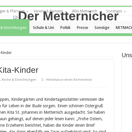
gen & Pfarreien
Vereine & Parteien
Alles Metternich
Sonstiges
 & Einrichtungen
Schule & Uni
Politik
Presse
Sonstige
MITMACH
-Kinder
Uns
Kita-Kinder
,
Kirche & Einrichtungen
Hinterlasse einen Kommentar
ippen, Kindergärten und Kindertagesstätten vermissen die
h für Leben in der Bude sorgen. Einen schönen Ostergruß
chen Kita St. Johannes in Metternich ausgedacht. Sie haben
aun gehängt, auf denen jeder lesen kann: „Frohe Ostern,
ne Erzieherin berichtet, haben die Kinder einen Brief
malen, das dann ebenfalls am Zaun aufgehängt wird. So sind