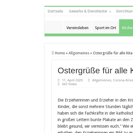
Startseite
Gewerbe & Dienstleister
Einrichtun
Vereinsleben
Sport im Ort
Kirche
Home
»
Allgemeines
»
Ostergrüße für alle Kita
Ostergrüße für alle 
11. April 2020
Allgemeines
,
Corona-Krise
663 Views
Die Erzieherinnen und Erzieher in den Kr
Kinder, die sonst mehrere Stunden täglic
haben sich die Fachkräfte in der katholis
in großen Lettern bunte Plakate an den Z
bleibt gesund, wir vermissen euch.“ Wie ei
erhalten, den Erzieherinnen ein Bild zu 