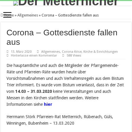
Home
»
Allgemeines
»
Corona – Gottesdienste fallen aus
Corona – Gottesdienste fallen
aus
13. März 2020
Allgemeines
,
Corona-Krise
,
Kirche & Einrichtungen
Hinterlasse einen Kommentar
588 Views
Die hauptamtliche und auch die Mitglieder der Pfarrgemeinde-
Räte und Pfarreien-Räte wurden heute über
Vorsichtsmaßnahmen und auch Verhaltensregeln aus dem Bistum
Trier informiert. Es wurde vom Bistum veranlasst, dass in der Zeit
vom
14.03 – 31.03.2020
keine Veranstaltungen und auch
Messen in den Kirchen stattfinden werden. Weitere
Informationen siehe
hier
Herrmann Störk Pfarreien-Rat Metternich, Rübenach, Güls,
Winningen, Bubenheim – 13.03.2020