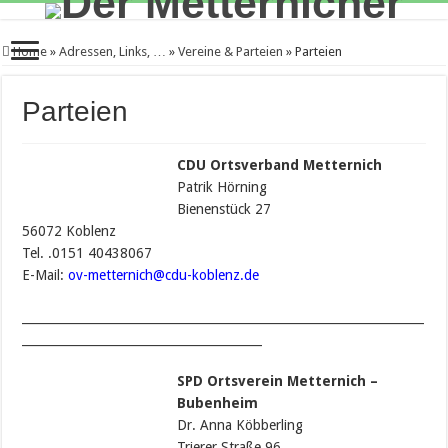
Home
»
Adressen, Links, …
»
Vereine & Parteien
»
Parteien
Parteien
CDU Ortsverband Metternich
Patrik Hörning
Bienenstück 27
56072 Koblenz
Tel. .0151 40438067
E-Mail:
ov-metternich@cdu-koblenz.de
___________________________________________________________________
________________________________________
SPD Ortsverein Metternich –
Bubenheim
Dr. Anna Köbberling
Trierer Straße 96