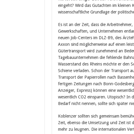
eingeht? Wird das Gutachten im kleinen K
wissenschaftliche Grundlage der politisc
Es ist an der Zeit, dass die Arbeitnehmer,
Gewerkschaften, und Unternehmen entlan
neuen Job-Centers im DLZ-B9, des Ärzte
Axxon sind möglicherweise auf einen lei
Gütertransport wird zunehmend an Bedeu
Tagebauunternehmen die fehlende Bahna
Wasserstand des Rheins möchte er den Sc
Schiene verladen. Schon der Transport au
Transport der Papierrollen nach Bassenh
fertigen Zeitungen nach Bonn-Godesberg
Anzeiger, Express) können eine wesentli
wesentlich CO2 einsparen. Utopisch? In d
Bedarf nicht nennen, sollte sich später 
Koblenzer sollten sich gemeinsam bemüh
Zeit, ebenso die Umsetzung und Zeit ist d
mehr zu leugnen. Die internationalen Ver