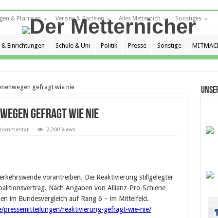
gen & Pfarreien
Vereine & Parteien
Alles Metternich
Sonstiges
 & Einrichtungen
Schule & Uni
Politik
Presse
Sonstige
MITMAC
ienenwegen gefragt wie nie
Unse
wegen gefragt wie nie
 Kommentar
2,300 Views
erkehrswende vorantreiben. Die Reaktivierung stillgelegter
oalitionsvertrag. Nach Angaben von Allianz-Pro-Schiene
en im Bundesvergleich auf Rang 6 – im Mittelfeld.
e/pressemitteilungen/reaktivierung-gefragt-wie-nie/