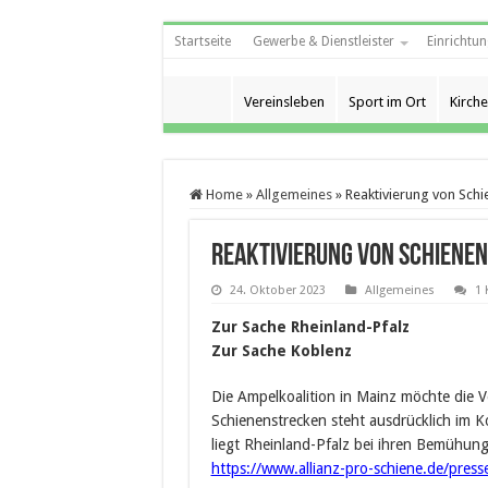
Startseite
Gewerbe & Dienstleister
Einrichtun
Vereinsleben
Sport im Ort
Kirche
Home
»
Allgemeines
»
Reaktivierung von Sch
Reaktivierung von Schienen
24. Oktober 2023
Allgemeines
1
Zur Sache Rheinland-Pfalz
Zur Sache Koblenz
Die Ampelkoalition in Mainz möchte die V
Schienenstrecken steht ausdrücklich im K
liegt Rheinland-Pfalz bei ihren Bemühung
https://www.allianz-pro-schiene.de/press