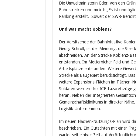
Die Umweltministerin Eder, von den Grün
Bahnstrecken und meint: „Es ist unmöglic
Ranking erstellt. Soweit der SWR-Bericht
Und was macht Koblenz?
Der Vorsitzende der Bahninitiative Koble
Georg Schroll, ist der Meinung, die Stre
abschneiden. An der Strecke Koblenz-Bas
entstanden. Im Metternicher Feld und Ge
Arbeitsplätze entstanden. Weitere Gewer
Strecke als Baugebiet berücksichtigt. Da
weitere Expansions-Flächen im Flächen-N
Soldaten werden drei ICE-Lazarettzüge 
heran. Neben der Integrierten Gesamtsch
Gemeinschaftsklinikums in direkter Näh
Logistik-Unternehmen.
Im neuen Flächen-Nutzungs-Plan wird die
beschrieben. Ein Gutachten mit einer Frag
wartet seit einiger Zeit auf Veröffentli