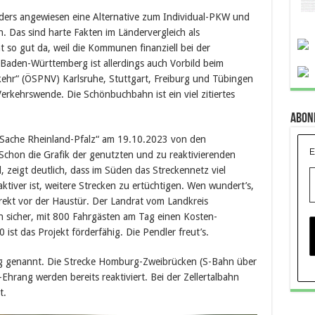
nders angewiesen eine Alternative zum Individual-PKW und
. Das sind harte Fakten im Ländervergleich als
 so gut da, weil die Kommunen finanziell bei der
Baden-Württemberg ist allerdings auch Vorbild beim
ehr“ (ÖSPNV) Karlsruhe, Stuttgart, Freiburg und Tübingen
 Verkehrswende. Die Schönbuchbahn ist ein viel zitiertes
Abon
 Sache Rheinland-Pfalz“ am 19.10.2023 von den
E
hon die Grafik der genutzten und zu reaktivierenden
, zeigt deutlich, dass im Süden das Streckennetz viel
aktiver ist, weitere Strecken zu ertüchtigen. Wen wundert’s,
direkt vor der Haustür. Der Landrat vom Landkreis
ch sicher, mit 800 Fahrgästen am Tag einen Kosten-
ist das Projekt förderfähig. Die Pendler freut’s.
ng genannt. Die Strecke Homburg-Zweibrücken (S-Bahn über
hrang werden bereits reaktiviert. Bei der Zellertalbahn
t.