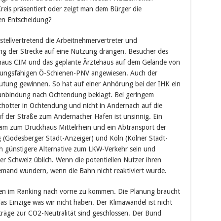
reis präsentiert oder zeigt man dem Bürger die
hen Entscheidung?
 stellvertretend die Arbeitnehmervertreter und
g der Strecke auf eine Nutzung drängen. Besucher des
haus CIM und das geplante Ärztehaus auf dem Gelände von
stungsfähigen Ö-Schienen-PNV angewiesen. Auch der
tung gewinnen. So hat auf einer Anhörung bei der IHK ein
nbindung nach Ochtendung beklagt. Bei geringem
hotter in Ochtendung und nicht in Andernach auf die
f der Straße zum Andernacher Hafen ist unsinnig. Ein
eim zum Druckhaus Mittelrhein und ein Abtransport der
 (Godesberger Stadt-Anzeiger) und Köln (Kölner Stadt-
ch günstigere Alternative zum LKW-Verkehr sein und
er Schweiz üblich. Wenn die potentiellen Nutzer ihren
niemand wundern, wenn die Bahn nicht reaktiviert wurde.
en im Ranking nach vorne zu kommen. Die Planung braucht
as Einzige was wir nicht haben. Der Klimawandel ist nicht
träge zur CO2-Neutralität sind geschlossen. Der Bund