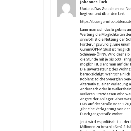
Johannes Fuck
Update. Das Gutachten zur Nu
liegt vor und über den Link
https://buergerinfo.koblenz.
kann man sich das Ergebnis an
Wertung die Möglichkeiten der
sinnvoll ist die Nutzung der Sc
Förderungswürdig. Eine unumgä
GummiÖPNV (Bus) ist möglich –
Schienen-ÖPNV. Wird deshalb 
die Stunde mit je bis 500 Fahr
möglich ist, sieht man auf der
Die Inwertsetzung des Wohnge
berücksichtigt. Wahrscheinlich
Koblenz solche Synergien ben
Alternativ zu einer Verladung 
Andernach oder in Wallersheim
verlieren. Stattdessen wird w
Ängste der Anlieger. Aber was 
LKW auf der Straße oder 1 Zug
gibt eine Verlagerung von der 
Durchgangsstraße wohnt.
Jetzt wird es politisch. Hat d
Millionen zu beschließen? Sch