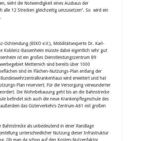
en, sieht die Notwendigkeit eines Ausbaus der
h alle 12 Strecken gleichzeitig umzusetzen“. So wird ein
.
nz-Ochtendung (BIKO e.V.), Möbilitätsexperte Dr. Karl-
cke Koblenz-Bassenheim müsste dabei eigentlich sehr gut
senheim ist ein großes Dienstleistungszentrum B9
werbegebiet Metternich sind bereits über 1000
beflächen sind im Flächen-Nutzungs-Plan entlang der
s Bundeswehrzentralkrankenhaus wird erweitert und hat
utzungs-Plan reserviert. Für die Versorgung verwunderter
geordert. Die Wohnbebauung geht bis an die Bahnstrecke
ule befindet sich auch die neue Krankenpflegeschule des
e, außerdem das Güterverkehrs-Zentrum-A61 mit großen
 Bahnstrecke als unbedeutend in einer Randlage
estellung unterschiedlicher Nutzung dieser Infrastruktur
chung. Ob man da schon auf den Kosten-Nutzenfaktor