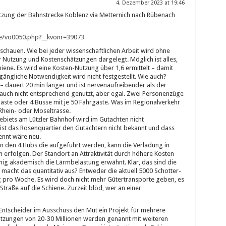
4. Dezember 2023 at 19:46
tzung der Bahnstrecke Koblenz via Metternich nach Rübenach
de/vo0050.php?__kvonr=39073
schauen. Wie bei jeder wissenschaftlichen Arbeit wird ohne
 Nutzung und Kostenschätzungen dargelegt. Möglich ist alles,
hiene. Es wird eine Kosten-Nutzung über 1,6 ermittelt – damit
ngliche Notwendigkeit wird nicht festgestellt. Wie auch?
 dauert 20 min länger und ist nervenaufreibender als der
auch nicht entsprechend genutzt, aber egal. Zwei Personenzüge
gäste oder 4 Busse mit je 50 Fahrgäste. Was im Regionalverkehr
 Rhein- oder Moseltrasse.
biets am Lützler Bahnhof wird im Gutachten nicht
 ist das Rosenquartier den Gutachtern nicht bekannt und dass
ennt wäre neu.
an den 4 Hubs die aufgeführt werden, kann die Verladung in
 erfolgen. Der Standort an Attraktivität durch höhere Kosten
enig akademisch die Lärmbelastung erwähnt. Klar, das sind die
macht das quantitativ aus? Entweder die aktuell 5000 Schotter-
 pro Woche. Es wird doch nicht mehr Gütertransporte geben, es
Straße auf die Schiene. Zurzeit blöd, wer an einer
er Entscheider im Ausschuss den Mut ein Projekt für mehrere
ätzungen von 20-30 Millionen werden genannt mit weiteren