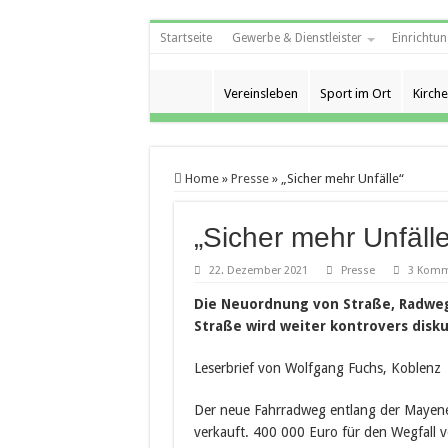
Startseite
Gewerbe & Dienstleister
Einrichtun
Vereinsleben
Sport im Ort
Kirche
Home
»
Presse
»
„Sicher mehr Unfälle“
„Sicher mehr Unfälle
22. Dezember 2021
Presse
3 Komm
Die Neuordnung von Straße, Radweg
Straße wird weiter kontrovers disku
Leserbrief von Wolfgang Fuchs, Koblenz
Der neue Fahrradweg entlang der Mayener
verkauft. 400 000 Euro für den Wegfall