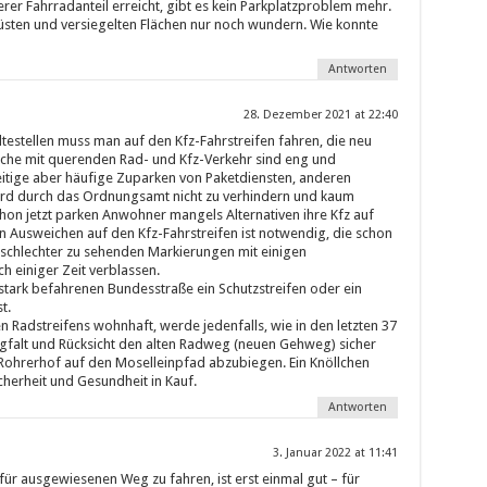
rer Fahrradanteil erreicht, gibt es kein Parkplatzproblem mehr.
üsten und versiegelten Flächen nur noch wundern. Wie konnte
Antworten
28. Dezember 2021 at 22:40
estellen muss man auf den Kfz-Fahrstreifen fahren, die neu
che mit querenden Rad- und Kfz-Verkehr sind eng und
zeitige aber häufige Zuparken von Paketdiensten, anderen
rd durch das Ordnungsamt nicht zu verhindern und kaum
hon jetzt parken Anwohner mangels Alternativen ihre Kfz auf
n Ausweichen auf den Kfz-Fahrstreifen ist notwendig, die schon
e schlechter zu sehenden Markierungen mit einigen
 einiger Zeit verblassen.
 stark befahrenen Bundesstraße ein Schutzstreifen oder ein
t.
en Radstreifens wohnhaft, werde jedenfalls, wie in den letzten 37
gfalt und Rücksicht den alten Radweg (neuen Gehweg) sicher
Rohrerhof auf den Moselleinpfad abzubiegen. Ein Knöllchen
cherheit und Gesundheit in Kauf.
Antworten
3. Januar 2022 at 11:41
ür ausgewiesenen Weg zu fahren, ist erst einmal gut – für