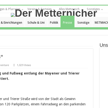
gen & Pfarreien
Vereine & Parteien
Alles Metternich
Sonstiges
 & Einrichtungen
Schule & Uni
Politik
Presse
Sonstige
MITMACH
Uns
“
entare
1,029 Views
 und Fußweg entlang der Mayener und Trierer
tiert.
 und Trierer Straße wird von der Stadt als Gewinn
 von 120 Parkplätzen, einem Fahrradweg an den parkenden