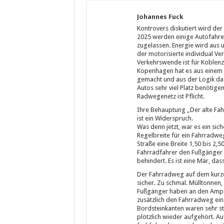
Johannes Fuck
Kontrovers diskutiert wird de
2025 werden einige Autofahre
zugelassen. Energie wird aus u
der motorisierte individual Ve
Verkehrswende ist für Koblen
Kopenhagen hat es aus einem 
gemacht und aus der Logik da
Autos sehr viel Platz benötige
Radwegenetz ist Pflicht.
Ihre Behauptung „Der alte Fa
ist ein Widerspruch.
Was denn jetzt, war es ein si
Regelbreite für ein Fahrradweg
Straße eine Breite 1,50 bis 2,
Fahrradfahrer den Fußgänger n
behindert. Es ist eine Mär, das
Der Fahrradweg auf dem kurzen
sicher. Zu schmal. Mülltonnen
Fußgänger haben an den Ampe
zusätzlich den Fahrradweg ein
Bordsteinkanten waren sehr s
plötzlich wieder aufgehört. Au