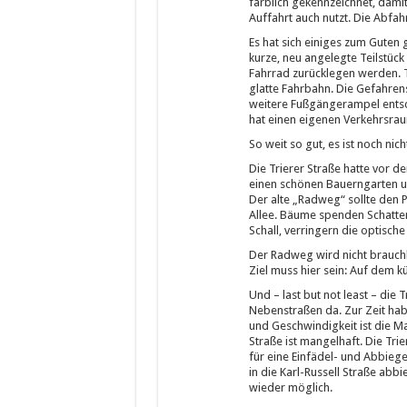
farblich gekennzeichnet, dami
Auffahrt auch nutzt. Die Abfah
Es hat sich einiges zum Guten
kurze, neu angelegte Teilstück 
Fahrrad zurücklegen werden. T
glatte Fahrbahn. Die Gefahren
weitere Fußgängerampel entsch
hat einen eigenen Verkehrsrau
So weit so gut, es ist noch nicht
Die Trierer Straße hatte vor 
einen schönen Bauerngarten u
Der alte „Radweg“ sollte den P
Allee. Bäume spenden Schatten
Schall, verringern die optisch
Der Radweg wird nicht brauchb
Ziel muss hier sein: Auf dem kü
Und – last but not least – die 
Nebenstraßen da. Zur Zeit hab
und Geschwindigkeit ist die M
Straße ist mangelhaft. Die Trie
für eine Einfädel- und Abbieg
in die Karl-Russell Straße ab
wieder möglich.