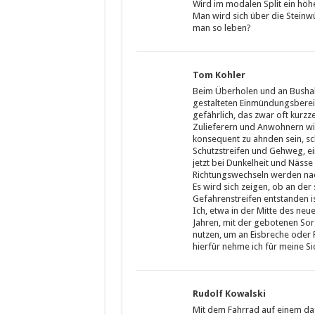
Wird im modalen Split ein höhe
Man wird sich über die Steinw
man so leben?
Tom Kohler
Beim Überholen und an Bushalt
gestalteten Einmündungsberei
gefährlich, das zwar oft kurz
Zulieferern und Anwohnern wi
konsequent zu ahnden sein, sc
Schutzstreifen und Gehweg, ei
jetzt bei Dunkelheit und Näss
Richtungswechseln werden nach
Es wird sich zeigen, ob an der
Gefahrenstreifen entstanden is
Ich, etwa in der Mitte des neu
Jahren, mit der gebotenen Sor
nutzen, um an Eisbreche oder 
hierfür nehme ich für meine Si
Rudolf Kowalski
Mit dem Fahrrad auf einem daf