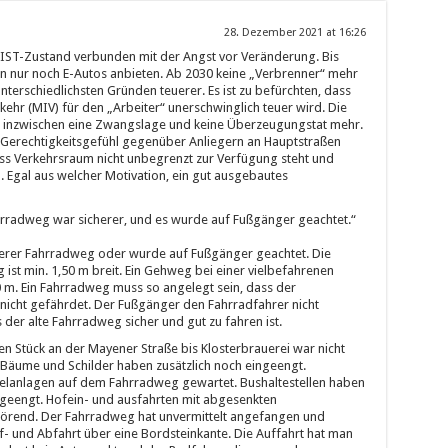
28. Dezember 2021 at 16:26
r IST-Zustand verbunden mit der Angst vor Veränderung. Bis
n nur noch E-Autos anbieten. Ab 2030 keine „Verbrenner“ mehr
nterschiedlichsten Gründen teuerer. Es ist zu befürchten, dass
rkehr (MIV) für den „Arbeiter“ unerschwinglich teuer wird. Die
z inzwischen eine Zwangslage und keine Überzeugungstat mehr.
Gerechtigkeitsgefühl gegenüber Anliegern an Hauptstraßen
ss Verkehrsraum nicht unbegrenzt zur Verfügung steht und
n. Egal aus welcher Motivation, ein gut ausgebautes
hrradweg war sicherer, und es wurde auf Fußgänger geachtet.“
cherer Fahrradweg oder wurde auf Fußgänger geachtet. Die
 ist min. 1,50 m breit. Ein Gehweg bei einer vielbefahrenen
50 m. Ein Fahrradweg muss so angelegt sein, dass der
icht gefährdet. Der Fußgänger den Fahrradfahrer nicht
s der alte Fahrradweg sicher und gut zu fahren ist.
 Stück an der Mayener Straße bis Klosterbrauerei war nicht
, Bäume und Schilder haben zusätzlich noch eingeengt.
lanlagen auf dem Fahrradweg gewartet. Bushaltestellen haben
geengt. Hofein- und ausfahrten mit abgesenkten
törend. Der Fahrradweg hat unvermittelt angefangen und
f- und Abfahrt über eine Bordsteinkante. Die Auffahrt hat man