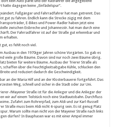
t dort kein Auto parkt und der Radfahrer die angegebene
rt hatte dagegen keine „Einfädelspur“.
 geändert. Fußgänger und Fahrradfahrer hat man getrennt. Das
ist gut zu fahren. Endlich kann die Strecke zügig mit dem
ransporträder, E-Bikes und Power-Radler haben jetzt eine
stelle zwischen Eisbreche und Johannesstr. hat man durch eine
ärft. Der Fahrradfahrer ist auf der Straße gut erkennbar und
m erhalten.
 gut, es fehlt noch viel.
dem Ausbau in den 1970iger Jahren schöne Vorgärten. So gab es
nd viele große Bäume. Davon sind nur noch zwei Bäume übrig.
latz bieten für weitere Bäume. Ausbau der Trierer Straße als
, schaffen über die Feuchtigkeitsabgabe Kühle, schlucken den
e Breite und reduziert dadurch die Geschwindigkeit.
ar an der Maria Hilf und an der Klosterbauerei fortgeführt. Das
rzesten Weg, schnell und sicher in die Stadt oder zur Uni.
Trierer-/Mayener Straße ist für die Anlieger und die Anlieger der
en wir auf einem Teilstück noch eine Stadtautobahn. Durchfluss
axime. Zufahrt zum Rohrerpfad, zum Aldi und zur Karl-Russell
rer Straße muss beim Aldi nicht 4-spurig sein. Es ist genug Platz
espur. Warum sollte man nicht von der Mayener Straße nach links
biegen dürfen? In Bauphasen war es mit einer Ampel immer