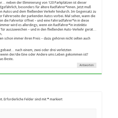
… neben der Eliminierung von 120 Parkplätzen ist dieser
dgefährlich, besonders für ältere Radfahrer*innen. Jetzt muß
 Autos und dem fließenden Verkehr hindurch. Im Gegensatz zu
der Fahrerseite der parkenden Autos vorbei. Mal sehen, wann die
n die Fahrertür öffnet – und eine Fahrradfahrer*in in diese
limmer wird es allerdings, wenn ein Radfahrer*in instinktiv
 Tür auszuweichen – und in den fließenden Auto-Verkehr gerät…
n.
 schon immer ihren Preis – dazu gehören nicht selten auch
gebaut… nach einem, zwei oder drei verletzten
, wenn der/die Eine oder Andere ums Leben gekommen ist?
as Beste.
Antworten
t.
Erforderliche Felder sind mit
*
markiert