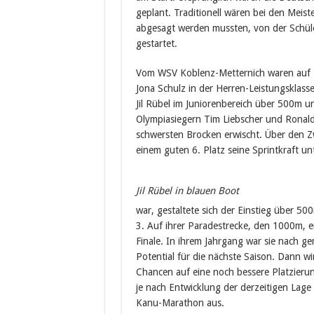
geplant. Traditionell wären bei den Meis
abgesagt werden mussten, von der Schüler
gestartet.
Vom WSV Koblenz-Metternich waren auf
Jona Schulz in der Herren-Leistungsklass
Jil Rübel im Juniorenbereich über 500m u
Olympiasiegern Tim Liebscher und Ronald 
schwersten Brocken erwischt. Über den Zw
einem guten 6. Platz seine Sprintkraft un
Jil Rübel in blauen Boot
war, gestaltete sich der Einstieg über 50
3. Auf ihrer Paradestrecke, den 1000m, e
Finale. In ihrem Jahrgang war sie nach ge
Potential für die nächste Saison. Dann w
Chancen auf eine noch bessere Platzierung
je nach Entwicklung der derzeitigen Lage
Kanu-Marathon aus.