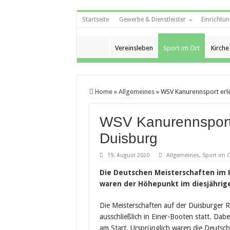
Startseite
Gewerbe & Dienstleister
Einrichtun
Vereinsleben
Sport im Ort
Kirche
Home
»
Allgemeines
»
WSV Kanurennsport erle
WSV Kanurennsport e
Duisburg
19. August 2020
Allgemeines
,
Sport im O
Die Deutschen Meisterschaften im K
waren der Höhepunkt im diesjährige
Die Meisterschaften auf der Duisburger R
ausschließlich in Einer-Booten statt. D
am Start. Ursprünglich waren die Deutsch