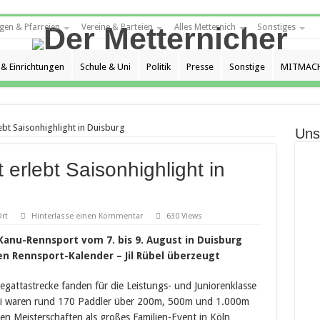
gen & Pfarreien
Vereine & Parteien
Alles Metternich
Sonstiges
 & Einrichtungen
Schule & Uni
Politik
Presse
Sonstige
MITMACH
bt Saisonhighlight in Duisburg
Uns
rlebt Saisonhighlight in
rt
Hinterlasse einen Kommentar
630 Views
anu-Rennsport vom 7. bis 9. August in Duisburg
n Rennsport-Kalender – Jil Rübel überzeugt
egattastrecke fanden für die Leistungs- und Juniorenklasse
abei waren rund 170 Paddler über 200m, 500m und 1.000m
en Meisterschaften als großes Familien-Event in Köln