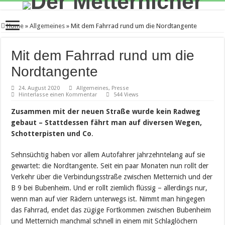
Home
»
Allgemeines
»
Mit dem Fahrrad rund um die Nordtangente
Mit dem Fahrrad rund um die
Nordtangente
24. August 2020
Allgemeines
,
Presse
Hinterlasse einen Kommentar
544 Views
Zusammen mit der neuen Straße wurde kein Radweg
gebaut – Stattdessen fährt man auf diversen Wegen,
Schotterpisten und Co
.
Sehnsüchtig haben vor allem Autofahrer jahrzehntelang auf sie
gewartet: die Nordtangente. Seit ein paar Monaten nun rollt der
Verkehr über die Verbindungsstraße zwischen Metternich und der
B 9 bei Bubenheim. Und er rollt ziemlich flüssig – allerdings nur,
wenn man auf vier Rädern unterwegs ist. Nimmt man hingegen
das Fahrrad, endet das zügige Fortkommen zwischen Bubenheim
und Metternich manchmal schnell in einem mit Schlaglöchern