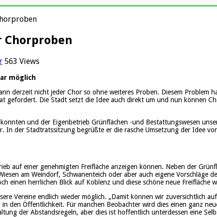
Chorproben
r Chorproben
r
563 Views
ar möglich
ann derzeit nicht jeder Chor so ohne weiteres Proben. Diesem Problem 
rat gefordert. Die Stadt setzt die Idee auch direkt um und nun können Ch
n konnten und der Eigenbetrieb Grünflächen -und Bestattungswesen unsere
er. In der Stadtratssitzung begrüßte er die rasche Umsetzung der Idee v
trieb auf einer genehmigten Freifläche anzeigen können. Neben der Grünf
e Wiesen am Weindorf, Schwanenteich oder aber auch eigene Vorschläge de
ch einen herrlichen Blick auf Koblenz und diese schöne neue Freifläche wi
e Vereine endlich wieder möglich. „Damit können wir zuversichtlich auf
n den Öffentlichkeit. Für manchen Beobachter wird dies einen ganz neuen
tung der Abstandsregeln, aber dies ist hoffentlich unterdessen eine Selbs