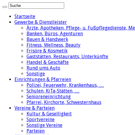
Startseite
Gewerbe & Dienstleister
Ärzte, Apotheken, Pflege- u. Fußpflegedienste, M
Banken, Büros, Agenturen
Bauen & Handwerk
Fitness, Wellness, Beauty
Frisöre & Kosmetik
Gaststätten, Restaurants, Unterkünfte
Handel & Geschäfte
Rund ums Auto
Sonstige
Einrichtungen & Pfarreien
Polizei, Feuerwehr, Krankenhaus, …
Schulen, KiTa-Stätten, …
Senioreneinrichtung
Pfarrei, Kirchorte, Schwesternhaus
Vereine & Parteien
Kultur & Geselligkeit
Sportvereine
Sonstige Vereine
Parteien