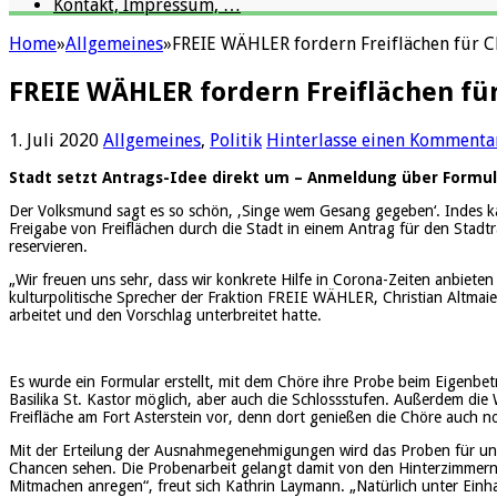
Kontakt, Impressum, …
Home
»
Allgemeines
»
FREIE WÄHLER fordern Freiflächen für 
FREIE WÄHLER fordern Freiflächen fü
1. Juli 2020
Allgemeines
,
Politik
Hinterlasse einen Kommenta
Stadt setzt Antrags-Idee direkt um – Anmeldung über Formul
Der Volksmund sagt es so schön, ‚Singe wem Gesang gegeben‘. Indes k
Freigabe von Freiflächen durch die Stadt in einem Antrag für den Stadt
reservieren.
„Wir freuen uns sehr, dass wir konkrete Hilfe in Corona-Zeiten anbiete
kulturpolitische Sprecher der Fraktion FREIE WÄHLER, Christian Altmai
arbeitet und den Vorschlag unterbreitet hatte.
Es wurde ein Formular erstellt, mit dem Chöre ihre Probe beim Eigenbe
Basilika St. Kastor möglich, aber auch die Schlossstufen. Außerdem di
Freifläche am Fort Asterstein vor, denn dort genießen die Chöre auch no
Mit der Erteilung der Ausnahmegenehmigungen wird das Proben für unser
Chancen sehen. Die Probenarbeit gelangt damit von den Hinterzimmern i
Mitmachen anregen“, freut sich Kathrin Laymann. „Natürlich unter Einhal