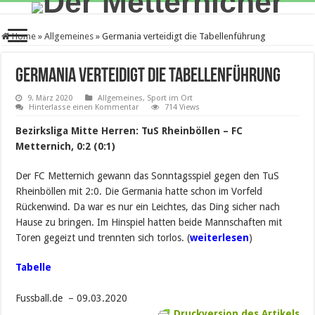
Home
»
Allgemeines
»
Germania verteidigt die Tabellenführung
Germania verteidigt die Tabellenführung
9. März 2020
Allgemeines
,
Sport im Ort
Hinterlasse einen Kommentar
714 Views
Bezirksliga Mitte Herren: TuS Rheinböllen – FC
Metternich, 0:2 (0:1)
Der FC Metternich gewann das Sonntagsspiel gegen den TuS
Rheinböllen mit 2:0. Die Germania hatte schon im Vorfeld
Rückenwind. Da war es nur ein Leichtes, das Ding sicher nach
Hause zu bringen. Im Hinspiel hatten beide Mannschaften mit
Toren gegeizt und trennten sich torlos. (
weiterlesen
)
Tabelle
.
Fussball.de – 09.03.2020
Druckversion des Artikels