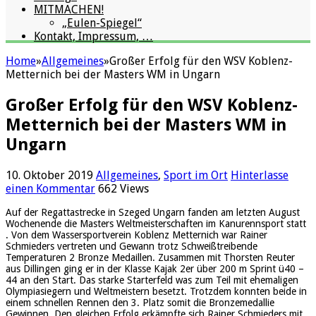
MITMACHEN!
„Eulen-Spiegel“
Kontakt, Impressum, …
Home
»
Allgemeines
»
Großer Erfolg für den WSV Koblenz-
Metternich bei der Masters WM in Ungarn
Großer Erfolg für den WSV Koblenz-
Metternich bei der Masters WM in
Ungarn
10. Oktober 2019
Allgemeines
,
Sport im Ort
Hinterlasse
einen Kommentar
662 Views
Auf der Regattastrecke in Szeged Ungarn fanden am letzten August
Wochenende die Masters Weltmeisterschaften im Kanurennsport statt
. Von dem Wassersportverein Koblenz Metternich war Rainer
Schmieders vertreten und Gewann trotz Schweißtreibende
Temperaturen 2 Bronze Medaillen. Zusammen mit Thorsten Reuter
aus Dillingen ging er in der Klasse Kajak 2er über 200 m Sprint ü40 –
44 an den Start. Das starke Starterfeld was zum Teil mit ehemaligen
Olympiasiegern und Weltmeistern besetzt. Trotzdem konnten beide in
einem schnellen Rennen den 3. Platz somit die Bronzemedallie
Gewinnen. Den gleichen Erfolg erkämpfte sich Rainer Schmieders mit