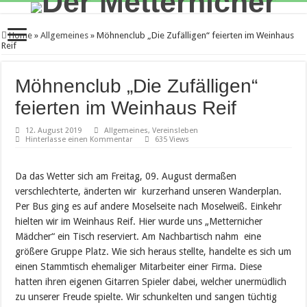
Home
»
Allgemeines
»
Möhnenclub „Die Zufälligen“ feierten im Weinhaus
Reif
Möhnenclub „Die Zufälligen“
feierten im Weinhaus Reif
12. August 2019
Allgemeines
,
Vereinsleben
Hinterlasse einen Kommentar
635 Views
Da das Wetter sich am Freitag, 09. August dermaßen
verschlechterte, änderten wir kurzerhand unseren Wanderplan.
Per Bus ging es auf andere Moselseite nach Moselweiß. Einkehr
hielten wir im Weinhaus Reif. Hier wurde uns „Metternicher
Mädcher“ ein Tisch reserviert. Am Nachbartisch nahm eine
größere Gruppe Platz. Wie sich heraus stellte, handelte es sich um
einen Stammtisch ehemaliger Mitarbeiter einer Firma. Diese
hatten ihren eigenen Gitarren Spieler dabei, welcher unermüdlich
zu unserer Freude spielte. Wir schunkelten und sangen tüchtig