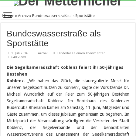
Home
»
Archiv
»
Bundeswasserstraße als Sportstätte
Bundeswasserstraße als
Sportstätte
1. Juli 2016
Archiv
Hinterlasse einen Kommentar
648 Views
Die Segelkameradschaft Koblenz feiert ihr 50-jähriges
Bestehen
Koblenz.
„Wir haben das Glück, die stauregulierte Mosel für
unseren Segelsport nutzen zu können“, sagte der Vorsitzende Dr.
Michael Wunderlich auf der Feier zum 50-jährigen Bestehen
Segelkameradschaft Koblenz. Im Bootshaus des Koblenzer
Ruderclubs Rhenania kamen am Samstag, 11. Juni, Mitglieder und
Gäste zusammen, um dieses Jubiläum gemeinsam zu begehen. Im
Mittelpunkt der Veranstaltung würdigten die Vertreter der Stadt
Koblenz, der Segelverbände und der benachbarten
Wassersportvereine das Engagement der Segelkameradschaft