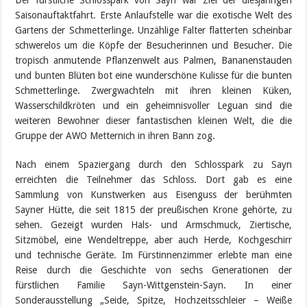
Der fürstliche Schlosspark von Sayn war Ziel der diesjährigen
Saisonauftaktfahrt. Erste Anlaufstelle war die exotische Welt des
Gartens der Schmetterlinge. Unzählige Falter flatterten scheinbar
schwerelos um die Köpfe der Besucherinnen und Besucher. Die
tropisch anmutende Pflanzenwelt aus Palmen, Bananenstauden
und bunten Blüten bot eine wunderschöne Kulisse für die bunten
Schmetterlinge. Zwergwachteln mit ihren kleinen Küken,
Wasserschildkröten und ein geheimnisvoller Leguan sind die
weiteren Bewohner dieser fantastischen kleinen Welt, die die
Gruppe der AWO Metternich in ihren Bann zog.
Nach einem Spaziergang durch den Schlosspark zu Sayn
erreichten die Teilnehmer das Schloss. Dort gab es eine
Sammlung von Kunstwerken aus Eisenguss der berühmten
Sayner Hütte, die seit 1815 der preußischen Krone gehörte, zu
sehen. Gezeigt wurden Hals- und Armschmuck, Ziertische,
Sitzmöbel, eine Wendeltreppe, aber auch Herde, Kochgeschirr
und technische Geräte. Im Fürstinnenzimmer erlebte man eine
Reise durch die Geschichte von sechs Generationen der
fürstlichen Familie Sayn-Wittgenstein-Sayn. In einer
Sonderausstellung „Seide, Spitze, Hochzeitsschleier – Weiße