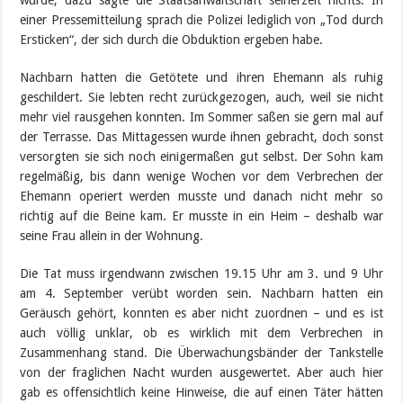
wurde, dazu sagte die Staatsanwaltschaft seinerzeit nichts. In
einer Pressemitteilung sprach die Polizei lediglich von „Tod durch
Ersticken“, der sich durch die Obduktion ergeben habe.
Nachbarn hatten die Getötete und ihren Ehemann als ruhig
geschildert. Sie lebten recht zurückgezogen, auch, weil sie nicht
mehr viel rausgehen konnten. Im Sommer saßen sie gern mal auf
der Terrasse. Das Mittagessen wurde ihnen gebracht, doch sonst
versorgten sie sich noch einigermaßen gut selbst. Der Sohn kam
regelmäßig, bis dann wenige Wochen vor dem Verbrechen der
Ehemann operiert werden musste und danach nicht mehr so
richtig auf die Beine kam. Er musste in ein Heim – deshalb war
seine Frau allein in der Wohnung.
Die Tat muss irgendwann zwischen 19.15 Uhr am 3. und 9 Uhr
am 4. September verübt worden sein. Nachbarn hatten ein
Geräusch gehört, konnten es aber nicht zuordnen – und es ist
auch völlig unklar, ob es wirklich mit dem Verbrechen in
Zusammenhang stand. Die Überwachungsbänder der Tankstelle
von der fraglichen Nacht wurden ausgewertet. Aber auch hier
gab es offensichtlich keine Hinweise, die auf einen Täter hätten