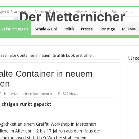
gen & Pfarreien
Vereine & Parteien
Alles Metternich
Sonstiges
 & Einrichtungen
Schule & Uni
Politik
Presse
Sonstige
MITMACH
assen alte Container in neuem Graffiti Look erstrahlen
Uns
alte Container in neuem
len
Hinterlasse einen Kommentar
877 Views
ichtigen Punkt gepackt
glichkeit an einem Graffiti Workshop in Metternich
iche im Alter von 12 bis 17 Jahren aus dem Haus der
gendkunstwerkstatt (JuKuWe) bei strahlendem