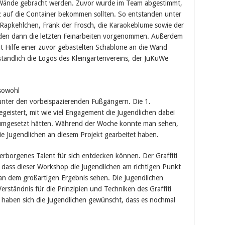
 Wände gebracht werden. Zuvor wurde im Team abgestimmt,
z auf die Container bekommen sollten. So entstanden unter
Rapkehlchen, Fränk der Frosch, die Karaokeblume sowie der
den dann die letzten Feinarbeiten vorgenommen. Außerdem
t Hilfe einer zuvor gebastelten Schablone an die Wand
ständlich die Logos des Kleingartenvereins, der JuKuWe
 sowohl
 unter den vorbeispazierenden Fußgängern. Die 1.
geistert, mit wie viel Engagement die Jugendlichen dabei
umgesetzt hätten. Während der Woche konnte man sehen,
die Jugendlichen an diesem Projekt gearbeitet haben.
erborgenes Talent für sich entdecken können. Der Graffiti
 dass dieser Workshop die Jugendlichen am richtigen Punkt
an dem großartigen Ergebnis sehen. Die Jugendlichen
 Verständnis für die Prinzipien und Techniken des Graffiti
haben sich die Jugendlichen gewünscht, dass es nochmal