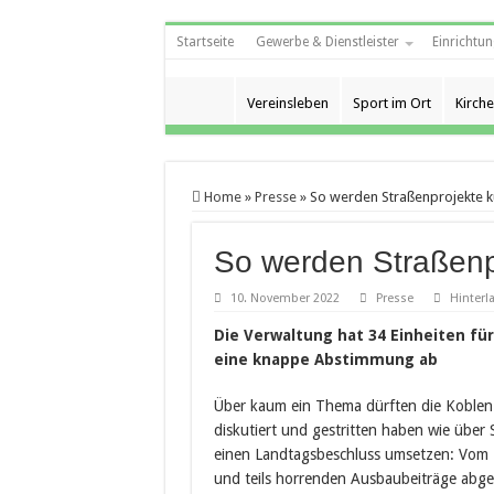
Startseite
Gewerbe & Dienstleister
Einrichtun
Vereinsleben
Sport im Ort
Kirche
Home
»
Presse
»
So werden Straßenprojekte k
So werden Straßenp
10. November 2022
Presse
Hinterl
Die Verwaltung hat 34 Einheiten für
eine knappe Abstimmung ab
Über kaum ein Thema dürften die Koblenz
diskutiert und gestritten haben wie über
einen Landtagsbeschluss umsetzen: Vom 1
und teils horrenden Ausbaubeiträge abge