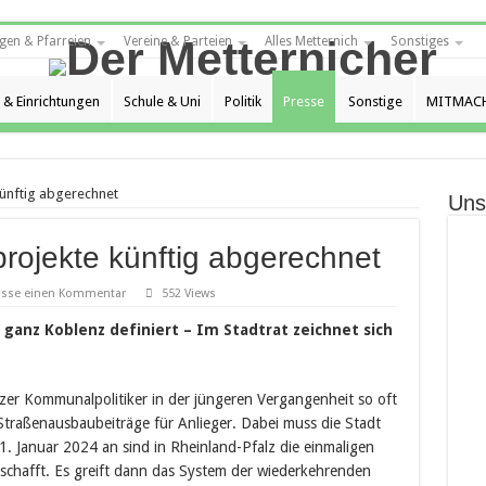
gen & Pfarreien
Vereine & Parteien
Alles Metternich
Sonstiges
 & Einrichtungen
Schule & Uni
Politik
Presse
Sonstige
MITMACH
ünftig abgerechnet
Uns
rojekte künftig abgerechnet
asse einen Kommentar
552 Views
 ganz Koblenz definiert – Im Stadtrat zeichnet sich
er Kommunalpolitiker in der jüngeren Vergangenheit so oft
 Straßenausbaubeiträge für Anlieger. Dabei muss die Stadt
. Januar 2024 an sind in Rheinland-Pfalz die einmaligen
schafft. Es greift dann das System der wiederkehrenden