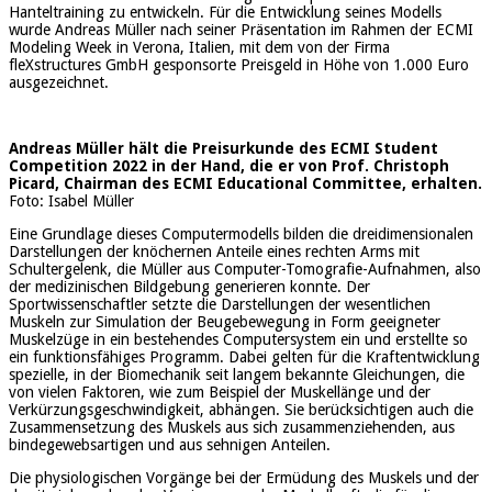
Hanteltraining zu entwickeln. Für die Entwicklung seines Modells
wurde Andreas Müller nach seiner Präsentation im Rahmen der ECMI
Modeling Week in Verona, Italien, mit dem von der Firma
fleXstructures GmbH gesponsorte Preisgeld in Höhe von 1.000 Euro
ausgezeichnet.
Andreas Müller hält die Preisurkunde des ECMI Student
Competition 2022 in der Hand, die er von Prof. Christoph
Picard, Chairman des ECMI Educational Committee, erhalten.
Foto: Isabel Müller
Eine Grundlage dieses Computermodells bilden die dreidimensionalen
Darstellungen der knöchernen Anteile eines rechten Arms mit
Schultergelenk, die Müller aus Computer-Tomografie-Aufnahmen, also
der medizinischen Bildgebung generieren konnte. Der
Sportwissenschaftler setzte die Darstellungen der wesentlichen
Muskeln zur Simulation der Beugebewegung in Form geeigneter
Muskelzüge in ein bestehendes Computersystem ein und erstellte so
ein funktionsfähiges Programm. Dabei gelten für die Kraftentwicklung
spezielle, in der Biomechanik seit langem bekannte Gleichungen, die
von vielen Faktoren, wie zum Beispiel der Muskellänge und der
Verkürzungsgeschwindigkeit, abhängen. Sie berücksichtigen auch die
Zusammensetzung des Muskels aus sich zusammenziehenden, aus
bindegewebsartigen und aus sehnigen Anteilen.
Die physiologischen Vorgänge bei der Ermüdung des Muskels und der