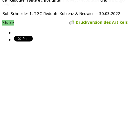
der Redoute. Weitere Infos unter
info@tgc-redoute.de
und
www.tgc-
redoute.de
.
Bob Schneider 1. TGC Redoute Koblenz & Neuwied – 30.03.2022
Share
Druckversion des Artikels