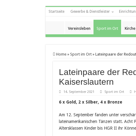
Startseite
Gewerbe & Dienstleister
Einrichtun
Vereinsleben
Sport im Ort
Kirche
Home
»
Sport im Ort
»
Lateinpaare der Redout
Lateinpaare der Red
Kaiserslautern
14. September 2021
Sport im Ort
H
6 x Gold, 2 x Silber, 4 x Bronze
Am 12. September fanden unter verschär
lateinamerikanischen Tänzen statt. Acht 
Altersklassen Kinder bis HGR II ihr Könn