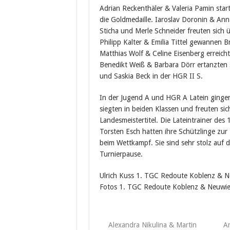
Adrian Reckenthäler & Valeria Pamin start
die Goldmedaille. Iaroslav Doronin & Anna
Sticha und Merle Schneider freuten sich ü
Philipp Kalter & Emilia Tittel gewannen B
Matthias Wolf & Celine Eisenberg erreich
Benedikt Weiß & Barbara Dörr ertanzten 
und Saskia Beck in der HGR II S.
In der Jugend A und HGR A Latein gingen 
siegten in beiden Klassen und freuten si
Landesmeistertitel. Die Lateintrainer de
Torsten Esch hatten ihre Schützlinge zur 
beim Wettkampf. Sie sind sehr stolz auf d
Turnierpause.
Ulrich Kuss 1. TGC Redoute Koblenz & 
Fotos 1. TGC Redoute Koblenz & Neuwi
Alexandra Nikulina & Martin
A