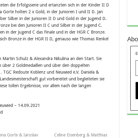
eten die Erfolgsserie und ertanzten sich in der Kinder II D
 Gorte holten 2 x Gold, in der Junioren I und II D. Jan
ber Silber in der Junioren II D und Gold in der Jugend D.
ronze bei den Junioren II C und Silber in der Jugend C.
ten in der Jugend C das Finale und in der HGR C Bronze.
Abo
sich Bronze in der HGR II D, genauso wie Thomas Renkel
E
Martin Schulz & Alexandra Nikulina an den Start. Sie
ch über 2 Goldmedaillen und über den doppelten
s 1. TGC Redoute Koblenz und Neuwied e.V. Daniela &
Landesmeisterschaft gut vorbereitet und begleiteten sie
iese tollen Ergebnisse, vor allem nach der langen
Neuwied – 14.09.2021
ed
nna Gorte & Iaroslav
Celine Eisenberg & Matthias