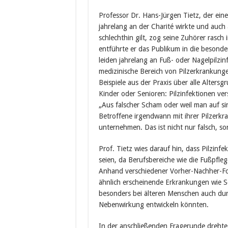
Professor Dr. Hans-Jürgen Tietz, der eine
jahrelang an der Charité wirkte und auch 
schlechthin gilt, zog seine Zuhörer rasch
entführte er das Publikum in die besonder
leiden jahrelang an Fuß- oder Nagelpilzinf
medizinische Bereich von Pilzerkrankungen 
Beispiele aus der Praxis über alle Alter
Kinder oder Senioren: Pilzinfektionen v
„Aus falscher Scham oder weil man auf sin
Betroffene irgendwann mit ihrer Pilzerk
unternehmen. Das ist nicht nur falsch, so
Prof. Tietz wies darauf hin, dass Pilzin
seien, da Berufsbereiche wie die Fußpfle
Anhand verschiedener Vorher-Nachher-Fot
ähnlich erscheinende Erkrankungen wie Sc
besonders bei älteren Menschen auch du
Nebenwirkung entwickeln könnten.
In der anschließenden Fragerunde dreh