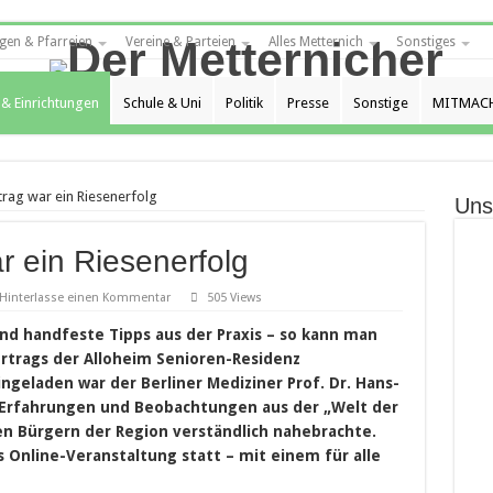
gen & Pfarreien
Vereine & Parteien
Alles Metternich
Sonstiges
 & Einrichtungen
Schule & Uni
Politik
Presse
Sonstige
MITMACH
rag war ein Riesenerfolg
Uns
r ein Riesenerfolg
Hinterlasse einen Kommentar
505 Views
und handfeste Tipps aus der Praxis – so kann man
rtrags der Alloheim Senioren-Residenz
geladen war der Berliner Mediziner Prof. Dr. Hans-
n Erfahrungen und Beobachtungen aus der „Welt der
ten Bürgern der Region verständlich nahebrachte.
 Online-Veranstaltung statt – mit einem für alle