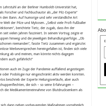
n Lehrstuhl an der Berliner Humboldt-Universität hat,
als Forscher und Fachbuchautor als „der Pilz-Experte“
 in den Bann. Auf humorige und sehr verständliche Art
e Welt der Pilze und Mykosen. „Selbst viele Profi-Fußballer
ektionen“, berichtete Tietz, der zugab, dass ihn der
Abo
seit vielen Jahren fasziniert. In seinem Vortrag zeigte er
sgruppen hinweg und die jeweiligen Behandlungserfolge. „Ob
E
erschonen niemanden“, fasste Tietz zusammen und ergänzte:
nlose Werbeversprechen hereingefallen ist, finden sich viele
rankung ab und meinen, man könnte nichts dagegen
ndern auch gefährlich!“
fektionen auch im Zuge der Pandemie auffallend angestiegen
ge oder Podologie nur eingeschränkt aktiv werden konnten.
os beschrieb der Experte Heilungsverläufe, aber auch
huppenflechten, die sich – so seine Erfahrungen –
rch die Medikamenteneinnahme von Blutdrucksenkern als
te sich dann neben vorbeugenden Maßnahmen vornehmlich