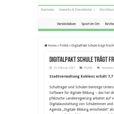
Startseite
Gewerbe & Dienstleister
Einrichtun
Vereinsleben
Sport im Ort
Kirche
Home
»
Politik
»
DigitalPakt Schule trägt Früch
DigitalPakt Schule trägt F
25. Februar 2021
Politik
Hinterla
Stadtverwaltung Koblenz erhält 7,7
Schulträger und Schulen benötige Unters
Software für digitale Bildung – das hat d
pfälzische Landesregierung arbeitet auf 
Digitalausstattung von Schülerinnen und 
Agenda „Digitale Bildung entscheidet“ als 