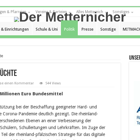
gen & Pfarreien
Vereine & Parteien
Alles Metternich
Sonstiges
 & Einrichtungen
Schule & Uni
Politik
Presse
Sonstige
MITMACH
te
Unse
rüchte
sse einen Kommentar
544 Views
 Millionen Euro Bundesmittel
tützung bei der Beschaffung geeigneter Hard- und
ie Corona-Pandemie deutlich gezeigt. Die rheinland-
verschiedenen Ebenen an einer Verbesserung der
Schülern, Schulleitungen und Lehrkräften. Im Zuge der
Teil der rheinland-pfälzischen Strategie für das digitale