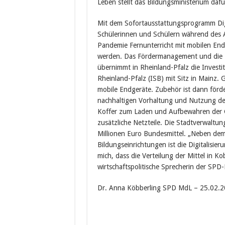
Leben stellt das Bildungsministerium dafü
Mit dem Sofortausstattungsprogramm Digit
Schülerinnen und Schülern während des 
Pandemie Fernunterricht mit mobilen End
werden. Das Fördermanagement und die B
übernimmt in Rheinland-Pfalz die Investi
Rheinland-Pfalz (ISB) mit Sitz in Mainz. 
mobile Endgeräte. Zubehör ist dann förde
nachhaltigen Vorhaltung und Nutzung der 
Koffer zum Laden und Aufbewahren der G
zusätzliche Netzteile. Die Stadtverwaltung
Millionen Euro Bundesmittel. „Neben de
Bildungseinrichtungen ist die Digitalisier
mich, dass die Verteilung der Mittel in K
wirtschaftspolitische Sprecherin der SPD
Dr. Anna Köbberling SPD MdL – 25.02.