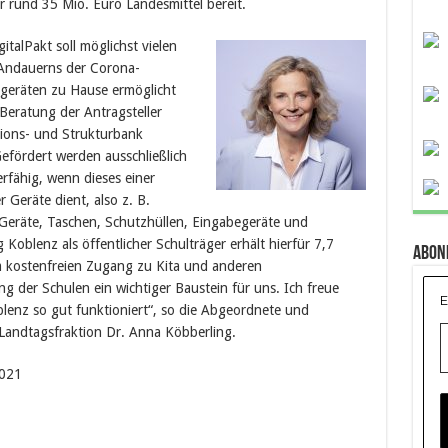
r rund 35 Mio. Euro Landesmittel bereit.
alPakt soll möglichst vielen
Andauerns der Corona-
geräten zu Hause ermöglicht
eratung der Antragsteller
tions- und Strukturbank
Gefördert werden ausschließlich
rfähig, wenn dieses einer
Geräte dient, also z. B.
eräte, Taschen, Schutzhüllen, Eingabegeräte und
 Koblenz als öffentlicher Schulträger erhält hierfür 7,7
Abon
m kostenfreien Zugang zu Kita und anderen
ung der Schulen ein wichtiger Baustein für uns. Ich freue
E
oblenz so gut funktioniert“, so die Abgeordnete und
-Landtagsfraktion Dr. Anna Köbberling.
2021