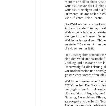
Metternich sollten einen Anspr
Grundstücke vor der Eul‘, sin
Grundstück reinigen und dürfe
kultivieren. Bäume sollen in W
Viele Pflichten, keine Rechte.
Die Waldbesitzer sind wirklich
Abtransport der Bäume, zuviel 
Wahrscheinlich ist eine indust
Kleingerät zu entfernen. Dan
Waldschaden wird vom Thünen-I
zu stellen? Da erkennt man die
die Hosen runter läßt.
Der Gesetzgeber erkennt die N
sind den Wald zu bewirtschafte
Zahlung und das dann noch in
ist zu wenig für die Leistung, 
vor Bodenerosion und sonstige
gesetzlichen Vorschriften, die
Wald ist ein wesentlicher Beit
CO2-Speicher. Der Blick in den
bei ungünstiger Produktion ka
dürfen. Ist doch logisch, die 
Nutzung, Tierwohl und Pflege, 
gegoogelt und treffer. In Neu
Rechnung eines Waldlobbyiste