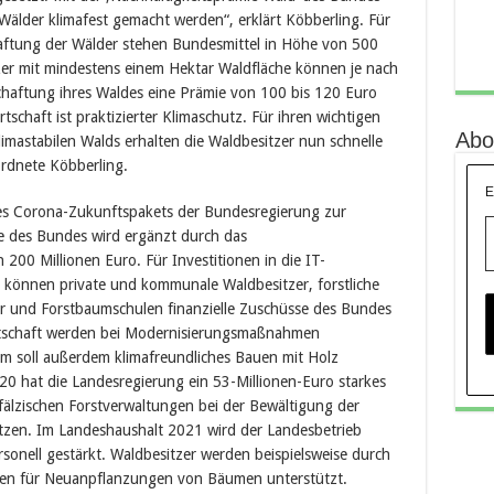
älder klimafest gemacht werden“, erklärt Köbberling. Für
haftung der Wälder stehen Bundesmittel in Höhe von 500
zer mit mindestens einem Hektar Waldfläche können je nach
tschaftung ihres Waldes eine Prämie von 100 bis 120 Euro
tschaft ist praktizierter Klimaschutz. Für ihren wichtigen
Abo
imastabilen Walds erhalten die Waldbesitzer nun schnelle
ordnete Köbberling.
E
des Corona-Zukunftspakets der Bundesregierung zur
e des Bundes wird ergänzt durch das
200 Millionen Euro. Für Investitionen in die IT-
können private und kommunale Waldbesitzer, forstliche
er und Forstbaumschulen finanzielle Zuschüsse des Bundes
rtschaft werden bei Modernisierungsmaßnahmen
mm soll außerdem klimafreundliches Bauen mit Holz
0 hat die Landesregierung ein 53-Millionen-Euro starkes
fälzischen Forstverwaltungen bei der Bewältigung der
tzen. Im Landeshaushalt 2021 wird der Landesbetrieb
sonell gestärkt. Waldbesitzer werden beispielsweise durch
sen für Neuanpflanzungen von Bäumen unterstützt.