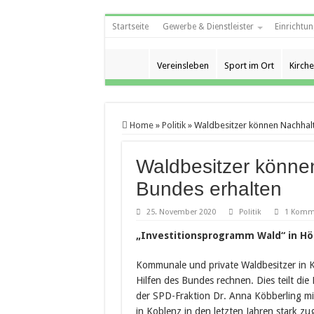
Startseite
Gewerbe & Dienstleister
Einrichtun
Vereinsleben
Sport im Ort
Kirche
Home
»
Politik
»
Waldbesitzer können Nachhalt
Waldbesitzer könne
Bundes erhalten
25. November 2020
Politik
1 Komm
„Investitionsprogramm Wald“ in Höh
Kommunale und private Waldbesitzer in K
Hilfen des Bundes rechnen. Dies teilt di
der SPD-Fraktion Dr. Anna Köbberling m
in Koblenz in den letzten Jahren stark zu