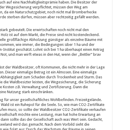
uch auf eine Nachhaltigkeitsprämie haben. Die Besitzer der
d der Wegesicherung verpflichtet, müssen den Weg am
n, da ein Naturschutzgebiet, noch nicht mal Bromberhecke
ürde sterben dürfen, müssen aber rechtzeitig gefällt werden.
 stark gebeutelt. Die erwirtschaften noch nicht mal den
Holz ist auf dem Markt, die Preise sind nicht kostendeckend.
rielle großflächige Abholzung günstiger als einzelne Bäume mit
n kommen, wie immer, die Bedingungen: über 1 ha und der
nstitut geschätzt. Lohnt sich bei 1 ha überhaupt einen Antrag
 Not, und man wirft etwas in den Hut, wenn der „Bettler“ brav
ot der Waldbesitzer, oft Kommunen, die nicht mehr in der Lage
n. Dieser einmalige Betrag ist ein Almosen. Eine einmalige
 Abhängigkeit zum Schaden durch Trockenheit und Sturm. Das
die die Waldbesizter leisten, die Wegesicherung, die Sicherung
 Kosten z.B. Verwaltung und Zertifizierung. Dann die
 eine Nutzung stark einschränken.
rag für unser gesellschaftliches Wohlbefinden. Freizeitgelände.
 Wald ist ein Ruhepol für die Seele. So, wie man CO2-Zertifikate
ufen muss, so sollte der Waldbesitzer CO2-Zertifikate verkaufen
Gesellschaft möchte eine Leistung, man hat hohe Erwartung an
dann sollte das der Gesellschaft auch was Wert sein. Gedacht,
seeland wird das gemacht. Nach dem Vorbild sieht die
n wie folgt aus: Durch das Wachstum der Bäume in seinen