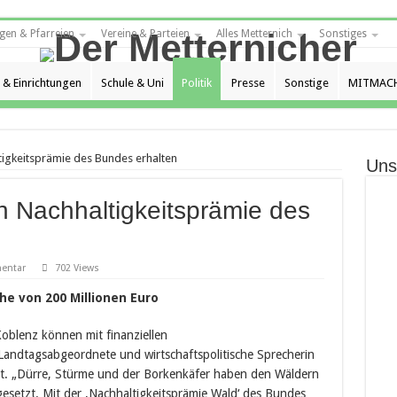
gen & Pfarreien
Vereine & Parteien
Alles Metternich
Sonstiges
 & Einrichtungen
Schule & Uni
Politik
Presse
Sonstige
MITMACH
igkeitsprämie des Bundes erhalten
Uns
n Nachhaltigkeitsprämie des
entar
702 Views
e von 200 Millionen Euro
oblenz können mit finanziellen
e Landtagsabgeordnete und wirtschaftspolitische Sprecherin
it. „Dürre, Stürme und der Borkenkäfer haben den Wäldern
gesetzt. Mit der ‚Nachhaltigkeitsprämie Wald‘ des Bundes