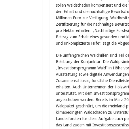
sollen Waldschäden kompensiert und die W
den Erhalt und die nachhaltige Bewirtsc
Millionen Euro zur Verfügung. Waldbesit
Zertifizierung für die nachhaltige Bewir
pro Hektar erhalten. „Nachhaltige Forstwir
Beitrag zum Erhalt eines gesunden und kl
und unkomplizierte Hilfe“, sagt die Abge
Die umfangreichen Waldhilfen sind Teil 
Belebung der Konjunktur. Die Waldprämi
„Investitionsprogramm Wald“ in Höhe von 
Ausstattung sowie digitale Anwendungen 
Zusammenschlüsse, forstliche Dienstleist
erhalten. Auch Unternehmen der Holzwi
unterstützt. Mit dem Investitionsprogra
angeschoben werden. Bereits im März 202
Waldpaket geschnürt, um die rheinland-p
klimabedingten Waldschäden zu unterstü
Landesforsten für diese Aufgabe auch per
das Land zudem mit Investitionszuschüs