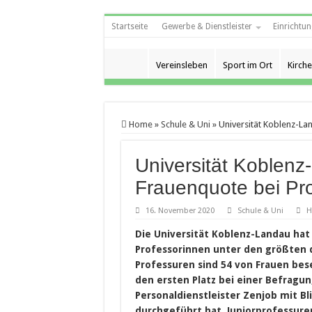
Startseite
Gewerbe & Dienstleister
Einrichtun
Vereinsleben
Sport im Ort
Kirche
Home
»
Schule & Uni
»
Universität Koblenz-La
Universität Koblenz
Frauenquote bei Pr
16. November 2020
Schule & Uni
H
Die Universität Koblenz-Landau hat
Professorinnen unter den größten 
Professuren sind 54 von Frauen bes
den ersten Platz bei einer Befragu
Personaldienstleister Zenjob mit B
durchgeführt hat. Juniorprofessure