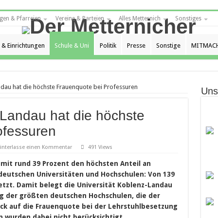
gen & Pfarreien
Vereine & Parteien
Alles Metternich
Sonstiges
 & Einrichtungen
Schule & Uni
Politik
Presse
Sonstige
MITMACH
ndau hat die höchste Frauenquote bei Professuren
Uns
-Landau hat die höchste
ofessuren
interlasse einen Kommentar
491 Views
 mit rund 39 Prozent den höchsten Anteil an
deutschen Universitäten und Hochschulen: Von 139
etzt. Damit belegt die Universität Koblenz-Landau
ng der größten deutschen Hochschulen, die der
lick auf die Frauenquote bei der Lehrstuhlbesetzung
n wurden dabei nicht berücksichtigt.