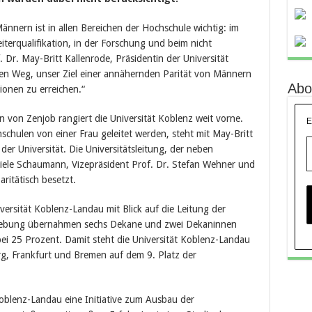
nnern ist in allen Bereichen der Hochschule wichtig: im
terqualifikation, in der Forschung und beim nicht
. Dr. May-Britt Kallenrode, Präsidentin der Universität
en Weg, unser Ziel einer annähernden Parität von Männern
Abo
ionen zu erreichen.“
 von Zenjob rangiert die Universität Koblenz weit vorne.
E
chulen von einer Frau geleitet werden, steht mit May-Britt
der Universität. Die Universitätsleitung, der neben
riele Schaumann, Vizepräsident Prof. Dr. Stefan Wehner und
ritätisch besetzt.
iversität Koblenz-Landau mit Blick auf die Leitung der
rhebung übernahmen sechs Dekane und zwei Dekaninnen
bei 25 Prozent. Damit steht die Universität Koblenz-Landau
g, Frankfurt und Bremen auf dem 9. Platz der
Koblenz-Landau eine Initiative zum Ausbau der