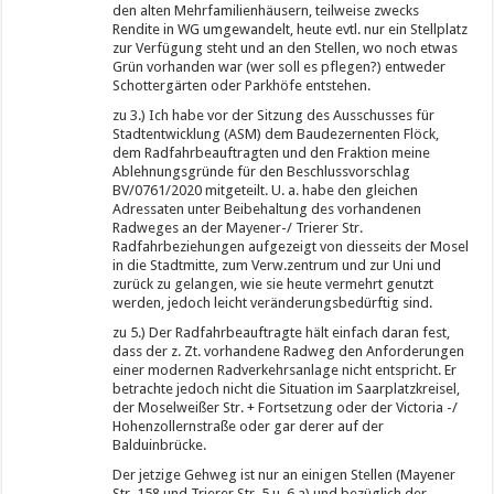
den alten Mehrfamilienhäusern, teilweise zwecks
Rendite in WG umgewandelt, heute evtl. nur ein Stellplatz
zur Verfügung steht und an den Stellen, wo noch etwas
Grün vorhanden war (wer soll es pflegen?) entweder
Schottergärten oder Parkhöfe entstehen.
zu 3.) Ich habe vor der Sitzung des Ausschusses für
Stadtentwicklung (ASM) dem Baudezernenten Flöck,
dem Radfahrbeauftragten und den Fraktion meine
Ablehnungsgründe für den Beschlussvorschlag
BV/0761/2020 mitgeteilt. U. a. habe den gleichen
Adressaten unter Beibehaltung des vorhandenen
Radweges an der Mayener-/ Trierer Str.
Radfahrbeziehungen aufgezeigt von diesseits der Mosel
in die Stadtmitte, zum Verw.zentrum und zur Uni und
zurück zu gelangen, wie sie heute vermehrt genutzt
werden, jedoch leicht veränderungsbedürftig sind.
zu 5.) Der Radfahrbeauftragte hält einfach daran fest,
dass der z. Zt. vorhandene Radweg den Anforderungen
einer modernen Radverkehrsanlage nicht entspricht. Er
betrachte jedoch nicht die Situation im Saarplatzkreisel,
der Moselweißer Str. + Fortsetzung oder der Victoria -/
Hohenzollernstraße oder gar derer auf der
Balduinbrücke.
Der jetzige Gehweg ist nur an einigen Stellen (Mayener
Str. 158 und Trierer Str. 5 u. 6 a) und bezüglich der