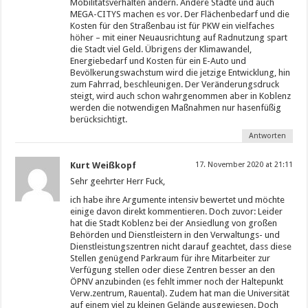
Mobilitätsverhalten ändern. Andere Städte und auch
MEGA-CITYS machen es vor. Der Flächenbedarf und die
Kosten für den Straßenbau ist für PKW ein vielfaches
höher – mit einer Neuausrichtung auf Radnutzung spart
die Stadt viel Geld. Übrigens der Klimawandel,
Energiebedarf und Kosten für ein E-Auto und
Bevölkerungswachstum wird die jetzige Entwicklung, hin
zum Fahrrad, beschleunigen. Der Veränderungsdruck
steigt, wird auch schon wahrgenommen aber in Koblenz
werden die notwendigen Maßnahmen nur hasenfüßig
berücksichtigt.
Antworten
Kurt Weißkopf
17. November 2020 at 21:11
Sehr geehrter Herr Fuck,
ich habe ihre Argumente intensiv bewertet und möchte
einige davon direkt kommentieren. Doch zuvor: Leider
hat die Stadt Koblenz bei der Ansiedlung von großen
Behörden und Dienstleistern in den Verwaltungs- und
Dienstleistungszentren nicht darauf geachtet, dass diese
Stellen genügend Parkraum für ihre Mitarbeiter zur
Verfügung stellen oder diese Zentren besser an den
ÖPNV anzubinden (es fehlt immer noch der Haltepunkt
Verw.zentrum, Rauental). Zudem hat man die Universität
auf einem viel zu kleinen Gelände ausgewiesen. Doch