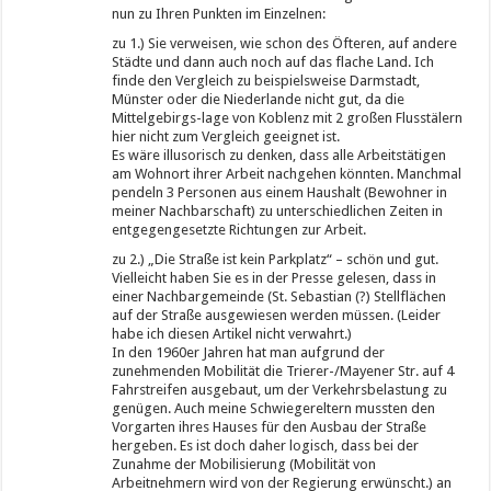
nun zu Ihren Punkten im Einzelnen:
zu 1.) Sie verweisen, wie schon des Öfteren, auf andere
Städte und dann auch noch auf das flache Land. Ich
finde den Vergleich zu beispielsweise Darmstadt,
Münster oder die Niederlande nicht gut, da die
Mittelgebirgs-lage von Koblenz mit 2 großen Flusstälern
hier nicht zum Vergleich geeignet ist.
Es wäre illusorisch zu denken, dass alle Arbeitstätigen
am Wohnort ihrer Arbeit nachgehen könnten. Manchmal
pendeln 3 Personen aus einem Haushalt (Bewohner in
meiner Nachbarschaft) zu unterschiedlichen Zeiten in
entgegengesetzte Richtungen zur Arbeit.
zu 2.) „Die Straße ist kein Parkplatz“ – schön und gut.
Vielleicht haben Sie es in der Presse gelesen, dass in
einer Nachbargemeinde (St. Sebastian (?) Stellflächen
auf der Straße ausgewiesen werden müssen. (Leider
habe ich diesen Artikel nicht verwahrt.)
In den 1960er Jahren hat man aufgrund der
zunehmenden Mobilität die Trierer-/Mayener Str. auf 4
Fahrstreifen ausgebaut, um der Verkehrsbelastung zu
genügen. Auch meine Schwiegereltern mussten den
Vorgarten ihres Hauses für den Ausbau der Straße
hergeben. Es ist doch daher logisch, dass bei der
Zunahme der Mobilisierung (Mobilität von
Arbeitnehmern wird von der Regierung erwünscht.) an