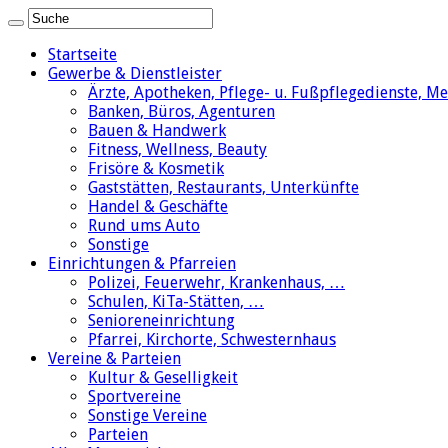
Startseite
Gewerbe & Dienstleister
Ärzte, Apotheken, Pflege- u. Fußpflegedienste, M
Banken, Büros, Agenturen
Bauen & Handwerk
Fitness, Wellness, Beauty
Frisöre & Kosmetik
Gaststätten, Restaurants, Unterkünfte
Handel & Geschäfte
Rund ums Auto
Sonstige
Einrichtungen & Pfarreien
Polizei, Feuerwehr, Krankenhaus, …
Schulen, KiTa-Stätten, …
Senioreneinrichtung
Pfarrei, Kirchorte, Schwesternhaus
Vereine & Parteien
Kultur & Geselligkeit
Sportvereine
Sonstige Vereine
Parteien