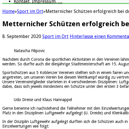
Kontakt, Impressum, …
Home
»
Sport im Ort
»
Metternicher Schützen erfolgreich bei d
Metternicher Schützen erfolgreich be
8. September 2020
Sport im Ort
Hinterlasse einen Kommenta
Natascha Filipovic
Nachdem durch Corona die sportlichen Aktivitäten in den Vereinen la
werden. So durfte auch die diesjährige Stadtmeisterschaft am 15. Augus
Sportschützen aus 5 Koblenzer Vereinen stellten sich in einem fairen 
angetreten, um unseren Verein bei diesem Wettkampf würdig zu vertrete
Unsere Vereinsmitglieder starteten in 4 verschiedenen Disziplinen: Luft
dabei, dass sich jeweils mindestens ein Schütze unter den ersten 3 bef
Udo Dreise und Klaus Hannappel
Gerne benenne ich nachstehend die Teilnehmer mit den Einzelwertungen,
Platz in den Disziplinen Luftgewehr aufgelegt (U. Dreide) und Kleinkali
In der Disziplin Luftgewehr aufgelegt durften sich die Schützen auch 
Einzelwertungen wie folgt: