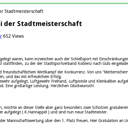
er Stadtmeisterschaft
i der Stadtmeisterschaft
r
652 Views
hmgelegt waren, kann inzwischen auch der Schießsport mit Einschränkun
t stattfinden, zu der der Stadtsportverband Koblenz nach Güls eingelade
und freundschaftlichem Wettkampf der Konkurrenz. Von uns “Metternicher
n, und das mit erfreulichem Erfolg.
gewehr aufgelegt, Luftgewehr Freihand, Luftpistole und Kleinkaliber aufge
and. Eine großartige Leistung. Herzlichen Glückwunsch!
 möchte an dieser Stelle aber ganz besonders zwei Schützen gratulieren:
ber aufgelegt ( K.Hannappel ) und sind nun neue Stadtmeister.
in der Mannschaftswertung über den 1. Platz freuen. Hier Gratulation an 