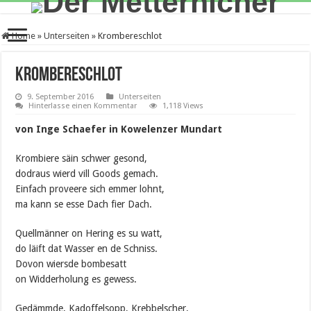
Home
»
Unterseiten
»
Krombereschlot
Krombereschlot
9. September 2016
Unterseiten
Hinterlasse einen Kommentar
1,118 Views
von Inge Schaefer in Kowelenzer Mundart
Krombiere säin schwer gesond,
dodraus wierd vill Goods gemach.
Einfach proveere sich emmer lohnt,
ma kann se esse Dach fier Dach.
Quellmänner on Hering es su watt,
do läift dat Wasser en de Schniss.
Dovon wiersde bombesatt
on Widderholung es gewess.
Gedämmde, Kadoffelsopp, Krebbelscher,