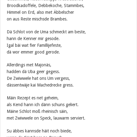
Broodkadoffele, Debbekoche, Stammbes,
Himmel on Erd, also met Äbbelscher
on aus Reste mischsde Brambes.
Dä Schlot von de Uma schmeckt am beste,
hann de Kenner mir gesode.
Igal bäi wat fier Famillijefeste,
dä wor emmer good gerode.
Allerdings met Majonäs,
hadden dä Uba geer gegess.
De Zwiwwele hat ons Um vergess,
dässentwäje kai Machedrecke gress.
Mäin Rezept es net geheim,
als Kend hann ich dänn schuns geliert.
Mäine Schlot moß rheinisch säin,
met Zwiwwele on Speck, lauwarm serviert.
Su äbbes kannsde häit noch biede,