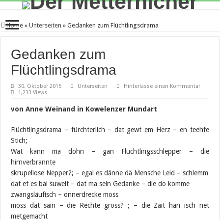
Home
»
Unterseiten
»
Gedanken zum Flüchtlingsdrama
Gedanken zum
Flüchtlingsdrama
30. Oktober 2015
Unterseiten
Hinterlasse einen Kommentar
1,233 Views
von Anne Weinand in Kowelenzer Mundart
Flüchtlingsdrama – fürchterlich – dat gewt em Herz – en teehfe
Stich;
Wat kann ma dohn – gän Flüchtlingsschlepper – die
hirnverbrannte
skrupellose Nepper?; – egal es dänne dä Mensche Leid – schlemm
dat et es bal suweit – dat ma sein Gedanke – die do komme
zwangsläufisch – onnerdrecke moss
moss dat säin – die Rechte gross? ; – die Zäit han isch net
metgemacht