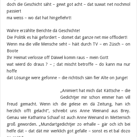
doch die Geschicht säht – gewt got acht – dat suwat net nochmol
passiert
ma weiss – wo dat hat hingefiehrt!
Wahre erzählte Berichte dä Geschichte!
Die Politik es häi gefordert – domet dat ganze net mie offlodert!
Wenn ma die ville Mensche seht – häit durch TV – en Züsch – on
Boote
Ihr Heimat verlosse off Däiwel komm raus – mein Gott
wat wierd do draus ? – ; dat mischt betroffe – do kann ma nur
hoffe
dat Lösunge were gefonne – die richtisch säin fier Alte on Junge!
„Animiert hat mich dat Kättsche – die
Gedichtjer mir schon emmer han vill
Freud gemacht. Wenn ich die gelese en dä Zeitung, han ich
herzlich offt gelacht“, schreibt uns Anne Weinand aus Brey.
Genau wie Katharina Schaaf ist auch Anne Weinand in Metternich
groß geworden. „Mundartgedichtjer zo erhalle – gär och ich bei
helfe dät – dat dät mir werklich got gefalle – sonst es et bal dozo