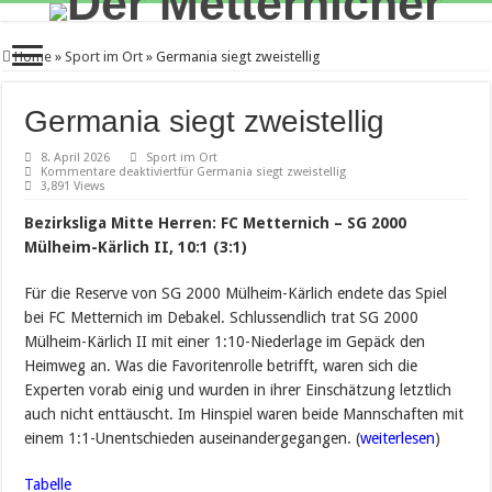
Home
»
Sport im Ort
»
Germania siegt zweistellig
Germania siegt zweistellig
8. April 2026
Sport im Ort
Kommentare deaktiviert
für Germania siegt zweistellig
3,891 Views
Bezirksliga Mitte Herren: FC Metternich – SG 2000
Mülheim-Kärlich II, 10:1 (3:1)
Für die Reserve von SG 2000 Mülheim-Kärlich endete das Spiel
bei FC Metternich im Debakel. Schlussendlich trat SG 2000
Mülheim-Kärlich II mit einer 1:10-Niederlage im Gepäck den
Heimweg an. Was die Favoritenrolle betrifft, waren sich die
Experten vorab einig und wurden in ihrer Einschätzung letztlich
auch nicht enttäuscht. Im Hinspiel waren beide Mannschaften mit
einem 1:1-Unentschieden auseinandergegangen. (
weiterlesen
)
Tabelle