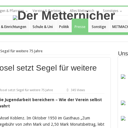
gen & Pfarreien
Vereine & Parteien
Alles Metternich
Sonstiges
 & Einrichtungen
Schule & Uni
Politik
Presse
Sonstige
MITMACH
Segel für weitere 75 Jahre
Uns
sel setzt Segel für weitere
osel setzt Segel für weitere 75 Jahre
345 Views
die Jugendarbeit bereichern – Wie der Verein selbst
wahrt
n-Mosel Koblenz. Im Oktober 1950 im Gasthaus „Zum
egebühr von zehn Mark und 2,50 Mark Monatsbeitrag, lebt