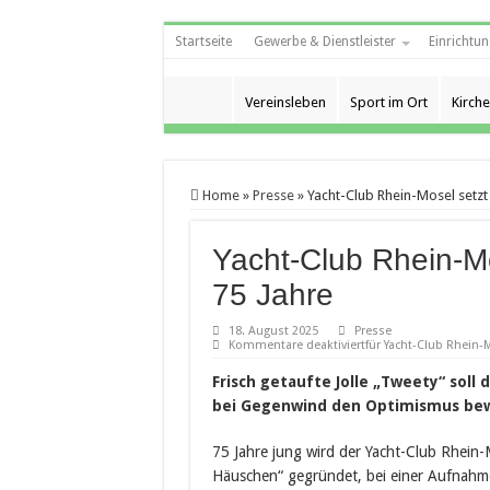
Startseite
Gewerbe & Dienstleister
Einrichtun
Vereinsleben
Sport im Ort
Kirche
Home
»
Presse
»
Yacht-Club Rhein-Mosel setzt 
Yacht-Club Rhein-Mo
75 Jahre
18. August 2025
Presse
Kommentare deaktiviert
für Yacht-Club Rhein-M
Frisch getaufte Jolle „Tweety“ soll 
bei Gegenwind den Optimismus be
75 Jahre jung wird der Yacht-Club Rhei
Häuschen“ gegründet, bei einer Aufnahm