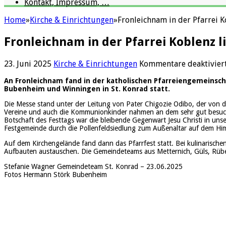
Kontakt, Impressum, …
Home
»
Kirche & Einrichtungen
»
Fronleichnam in der Pfarrei K
Fronleichnam in der Pfarrei Koblenz l
23. Juni 2025
Kirche & Einrichtungen
Kommentare deaktivier
An Fronleichnam fand in der katholischen Pfarr
eien
gemeinscha
Bubenheim und Winningen in St. Konrad statt.
Die Messe stand unter der Leitung von Pater Chigozie Odibo, der von
Vereine und auch die Kommunionkinder nahmen an dem sehr gut besucht
Botschaft des Festtags war die bleibende Gegenwart Jesu Christ
i
in unse
Festgemeinde durch die Pollenfeldsiedlung zum Außenaltar auf dem Him
Auf dem Kirchengelände fand dann das Pfarrfest statt. Bei kulinaris
Aufbauten austauschen.
Die Gemeindeteams aus Metternich, Güls, Rüb
Stefanie Wagner Gemeindeteam St. Konrad – 23.06.2025
Fotos Hermann Störk Bubenheim