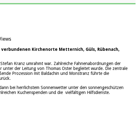
Views
er verbundenen Kirchenorte Metternich, Güls, Rübenach,
on Stefan Kranz umrahmt war. Zahlreiche Fahnenabordnungen der
hor unter der Leitung von Thomas Oster begleitet wurde.
Die zentrale
eßende Prozession mit Baldachin und Monstranz führte die
urück.
 dann bei herrlichstem Sonnenwetter unter den sonnengeschützen
zahlreichen Kuchenspenden und die
vielfältigen Hilfsdienste.