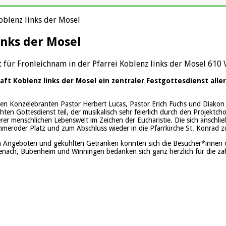
oblenz links der Mosel
inks der Mosel
t
für Fronleichnam in der Pfarrei Koblenz links der Mosel
610 
ft Koblenz links der Mosel ein zentraler Festgottesdienst all
 den Konzelebranten Pastor Herbert Lucas, Pastor Erich Fuchs und Diak
en Gottesdienst teil, der musikalisch
sehr
feierlich durch den Projektc
rer menschlichen Lebenswelt im Zeichen der Eucharistie.
Die sich anschli
meroder Platz und zum Abschluss wieder in die Pfarrkirche St. Konrad z
chen Angeboten und gekühlten Getränken konnten sich die Besucher*innen
enach, Bubenheim und Winningen bedanken sich ganz herzlich für die 