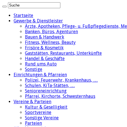
Startseite
Gewerbe & Dienstleister
Ärzte, Apotheken, Pflege- u. Fußpflegedienste, M
Banken, Büros, Agenturen
Bauen & Handwerk
Fitness, Wellness, Beauty
Frisöre & Kosmetik
Gaststätten, Restaurants, Unterkünfte
Handel & Geschäfte
Rund ums Auto
Sonstige
Einrichtungen & Pfarreien
Polizei, Feuerwehr, Krankenhaus, …
Schulen, KiTa-Stätten, …
Senioreneinrichtung
Pfarrei, Kirchorte, Schwesternhaus
Vereine & Parteien
Kultur & Geselligkeit
Sportvereine
Sonstige Vereine
Parteien